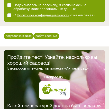
Подписываясь на рассылку, я соглашаюсь на
обработку моих персональных данных.
С
Политикой конфиденциальности
ознакомлен (а).
подготовка к зиме
работы осенью
Пройдите тест! Узнайте, насколько вы
хороший садовод!
5 вопросов от экспертов проекта «Антонов сад»!
1 вопрос из 5
Какой температурой должна быть вода для