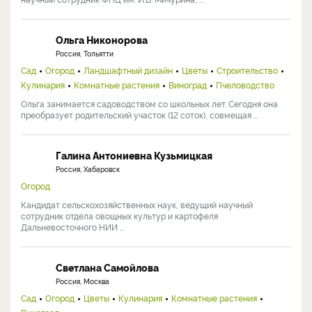
Ольга Никонорова
Россия, Тольятти
Сад
Огород
Ландшафтный дизайн
Цветы
Строительство
Кулинария
Комнатные растения
Виноград
Пчеловодство
Ольга занимается садоводством со школьных лет. Сегодня она
преобразует родительский участок (12 соток), совмещая ...
Галина Антониевна Кузьмицкая
Россия, Хабаровск
Огород
Кандидат сельскохозяйственных наук, ведущий научный
сотрудник отдела овощных культур и картофеля
Дальневосточного НИИ ...
Светлана Самойлова
Россия, Москва
Сад
Огород
Цветы
Кулинария
Комнатные растения