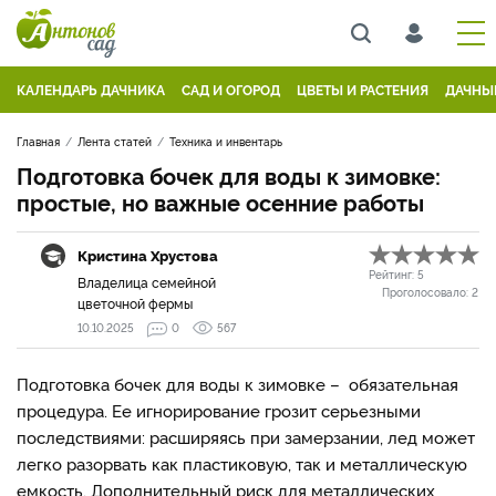
КАЛЕНДАРЬ ДАЧНИКА
САД И ОГОРОД
ЦВЕТЫ И РАСТЕНИЯ
ДАЧНЫ
Главная
Лента статей
Техника и инвентарь
Подготовка бочек для воды к зимовке:
простые, но важные осенние работы
Кристина Хрустова
Рейтинг:
5
Владелица семейной
Проголосовало:
2
цветочной фермы
10.10.2025
0
567
Подготовка бочек для воды к зимовке – обязательная
процедура. Ее игнорирование грозит серьезными
последствиями: расширяясь при замерзании, лед может
легко разорвать как пластиковую, так и металлическую
емкость. Дополнительный риск для металлических