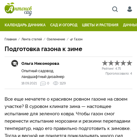
КАЛЕНДАРЬ ДАЧНИКА
САД И ОГОРОД
ЦВЕТЫ И РАСТЕНИЯ
ДАЧНЫ
Главная
Лента статей
Озеленение
🌿 Газон
Подготовка газона к зиме
Ольга Никонорова
Рейтинг:
4.75
Опытный садовод,
Проголосовало:
4
ландшафтный дизайнер
18.09.2021
0
1129
Все еще мечатете о красивом ровном газоне на своем
участке? В суровом климате зима — настоящее
испытание для зеленого ковра. Чтобы газон смог
перенести испытание морозами и резкими перепадами
температур, надо его правильно подготовить к зимовке.
Тогда и весной не придется прикладывать много сил,