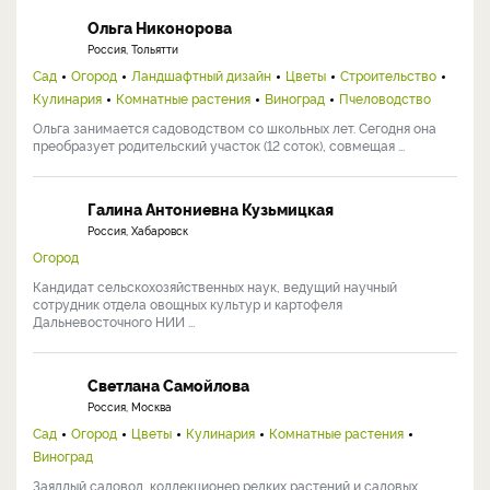
Ольга Никонорова
Россия, Тольятти
Сад
Огород
Ландшафтный дизайн
Цветы
Строительство
Кулинария
Комнатные растения
Виноград
Пчеловодство
Ольга занимается садоводством со школьных лет. Сегодня она
преобразует родительский участок (12 соток), совмещая ...
Галина Антониевна Кузьмицкая
Россия, Хабаровск
Огород
Кандидат сельскохозяйственных наук, ведущий научный
сотрудник отдела овощных культур и картофеля
Дальневосточного НИИ ...
Светлана Самойлова
Россия, Москва
Сад
Огород
Цветы
Кулинария
Комнатные растения
Виноград
Заядлый садовод, коллекционер редких растений и садовых