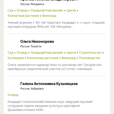
Россия, Мичуринск
Сад
Огород
Ландшафтный дизайн
Цветы
Комнатные растения
Виноград
Ученый-агроном с 30+ лет практики. Кандидат с.-х. наук, старший
научный сотрудник ФНЦ им. И.В. Мичурина, ...
Ольга Никонорова
Россия, Тольятти
Сад
Огород
Ландшафтный дизайн
Цветы
Строительство
Кулинария
Комнатные растения
Виноград
Пчеловодство
Ольга занимается садоводством со школьных лет. Сегодня она
преобразует родительский участок (12 соток), совмещая ...
Галина Антониевна Кузьмицкая
Россия, Хабаровск
Огород
Кандидат сельскохозяйственных наук, ведущий научный
сотрудник отдела овощных культур и картофеля
Дальневосточного НИИ ...