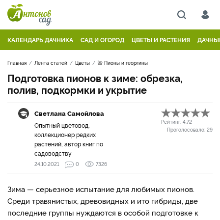
КАЛЕНДАРЬ ДАЧНИКА
САД И ОГОРОД
ЦВЕТЫ И РАСТЕНИЯ
ДАЧНЫ
Главная
Лента статей
Цветы
🌺 Пионы и георгины
Подготовка пионов к зиме: обрезка,
полив, подкормки и укрытие
Светлана Самойлова
Рейтинг:
4.72
Опытный цветовод,
Проголосовало:
29
коллекционер редких
растений, автор книг по
садоводству
24.10.2021
0
7326
Зима — серьезное испытание для любимых пионов.
Среди травянистых, древовидных и ито гибриды, две
последние группы нуждаются в особой подготовке к