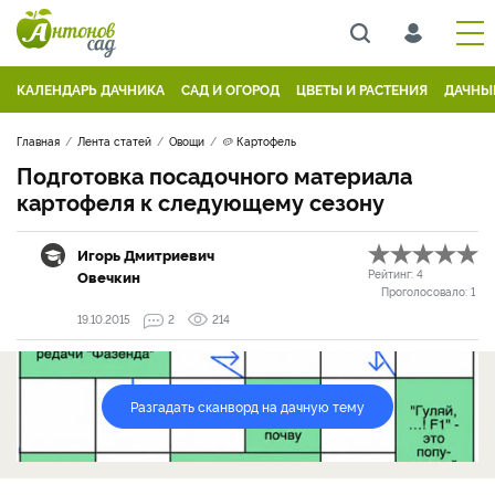
КАЛЕНДАРЬ ДАЧНИКА
САД И ОГОРОД
ЦВЕТЫ И РАСТЕНИЯ
ДАЧНЫ
Главная
Лента статей
Овощи
🥔 Картофель
Подготовка посадочного материала
картофеля к следующему сезону
Игорь Дмитриевич
Овечкин
Рейтинг:
4
Проголосовало:
1
19.10.2015
2
214
Разгадать сканворд на дачную тему