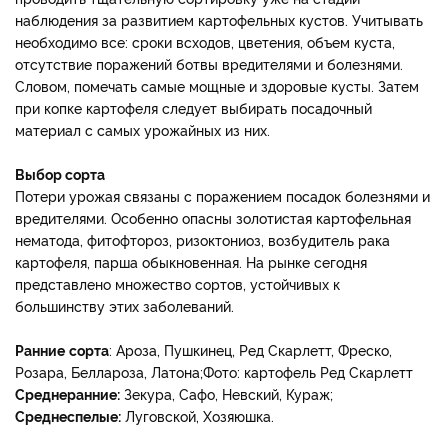
наблюдения за развитием картофельных кустов. Учитывать
необходимо все: сроки всходов, цветения, объем куста,
отсутствие поражений ботвы вредителями и болезнями.
Словом, помечать самые мощные и здоровые кусты. Затем
при копке картофеля следует выбирать посадочный
материал с самых урожайных из них.
Выбор сорта
Потери урожая связаны с поражением посадок болезнями и
вредителями. Особенно опасны золотистая картофельная
нематода, фитофтороз, ризоктониоз, возбудитель рака
картофеля, парша обыкновенная. На рынке сегодня
представлено множество сортов, устойчивых к
большинству этих заболеваний.
Ранние
сорта
: Ароза, Пушкинец, Ред Скарлетт, Фреско,
Розара, Беллароза, Латона;Фото: картофель Ред Скарлетт
Среднеранние
:
Зекура, Сафо, Невский, Кураж;
Среднеспелые
:
Луговской, Хозяюшка.