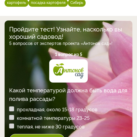
картофель
посадка картофеля
Сибирь
Пройдите тест! Узнайте, насколько вы
хороший садовод!
5 вопросов от экспертов проекта «Антонов сад»!
1 вопрос из 5
Какой температурой должна быть вода для
полива рассады?
прохладная, около 15-18 градусов
комнатной температуры 23-25
теплая, не ниже 30 градусов