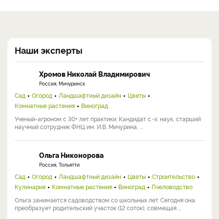
Наши эксперты
Хромов Николай Владимирович
Россия, Мичуринск
Сад
Огород
Ландшафтный дизайн
Цветы
Комнатные растения
Виноград
Ученый-агроном с 30+ лет практики. Кандидат с.-х. наук, старший
научный сотрудник ФНЦ им. И.В. Мичурина, ...
Ольга Никонорова
Россия, Тольятти
Сад
Огород
Ландшафтный дизайн
Цветы
Строительство
Кулинария
Комнатные растения
Виноград
Пчеловодство
Ольга занимается садоводством со школьных лет. Сегодня она
преобразует родительский участок (12 соток), совмещая ...