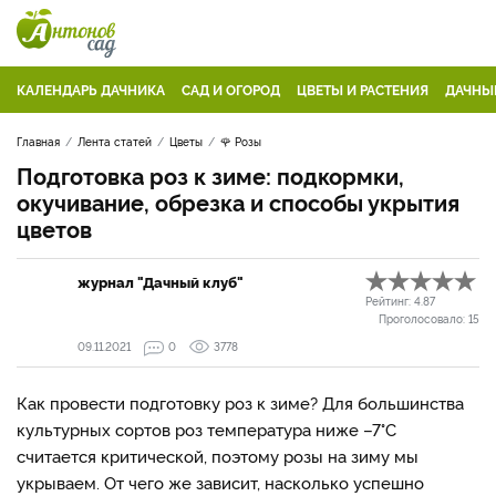
КАЛЕНДАРЬ ДАЧНИКА
САД И ОГОРОД
ЦВЕТЫ И РАСТЕНИЯ
ДАЧНЫ
Главная
Лента статей
Цветы
🌹 Розы
Подготовка роз к зиме: подкормки,
окучивание, обрезка и способы укрытия
цветов
журнал "Дачный клуб"
Рейтинг:
4.87
Проголосовало:
15
09.11.2021
0
3778
Как провести подготовку роз к зиме? Для большинства
культурных сортов роз температура ниже –7°С
считается критической, поэтому розы на зиму мы
укрываем. От чего же зависит, насколько успешно