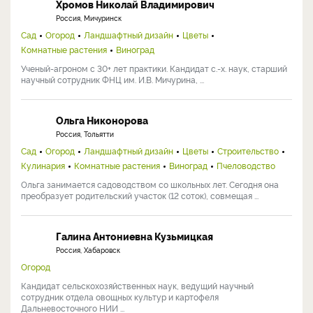
Хромов Николай Владимирович
Россия, Мичуринск
Сад
Огород
Ландшафтный дизайн
Цветы
Комнатные растения
Виноград
Ученый-агроном с 30+ лет практики. Кандидат с.-х. наук, старший
научный сотрудник ФНЦ им. И.В. Мичурина, ...
Ольга Никонорова
Россия, Тольятти
Сад
Огород
Ландшафтный дизайн
Цветы
Строительство
Кулинария
Комнатные растения
Виноград
Пчеловодство
Ольга занимается садоводством со школьных лет. Сегодня она
преобразует родительский участок (12 соток), совмещая ...
Галина Антониевна Кузьмицкая
Россия, Хабаровск
Огород
Кандидат сельскохозяйственных наук, ведущий научный
сотрудник отдела овощных культур и картофеля
Дальневосточного НИИ ...