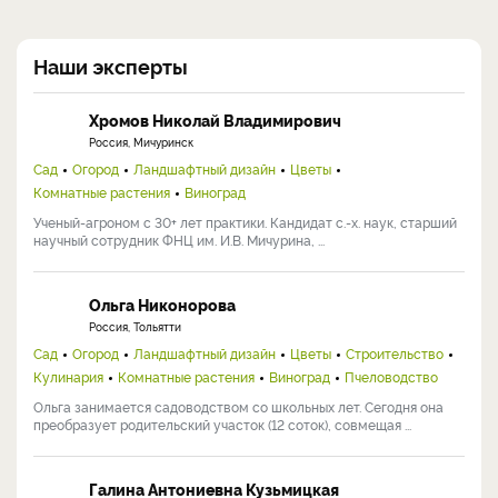
Наши эксперты
Хромов Николай Владимирович
Россия, Мичуринск
Сад
Огород
Ландшафтный дизайн
Цветы
Комнатные растения
Виноград
Ученый-агроном с 30+ лет практики. Кандидат с.-х. наук, старший
научный сотрудник ФНЦ им. И.В. Мичурина, ...
Ольга Никонорова
Россия, Тольятти
Сад
Огород
Ландшафтный дизайн
Цветы
Строительство
Кулинария
Комнатные растения
Виноград
Пчеловодство
Ольга занимается садоводством со школьных лет. Сегодня она
преобразует родительский участок (12 соток), совмещая ...
Галина Антониевна Кузьмицкая