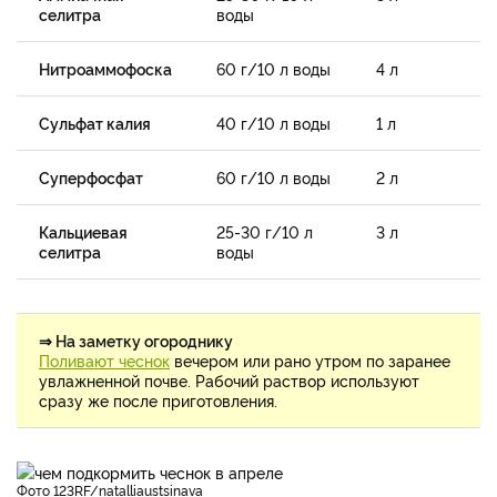
селитра
воды
Нитроаммофоска
60 г/10 л воды
4 л
Сульфат калия
40 г/10 л воды
1 л
Суперфосфат
60 г/10 л воды
2 л
Кальциевая
25-30 г/10 л
3 л
селитра
воды
⇒ На заметку огороднику
Поливают чеснок
вечером или рано утром по заранее
увлажненной почве. Рабочий раствор используют
сразу же после приготовления.
фото 123RF/natalliaustsinava