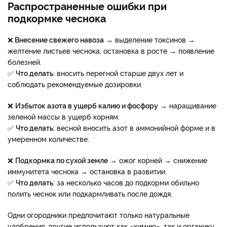
Распространенные ошибки при
подкормке чеснока
❌
Внесение свежего навоза
→ выделение токсинов →
желтение листьев чеснока, остановка в росте → появление
болезней.
✅
Что делать
: вносить перегной старше двух лет и
соблюдать рекомендуемые дозировки.
❌
Избыток азота в ущерб калию и фосфору
→ наращивание
зеленой массы в ущерб корням.
✅
Что делать:
весной вносить азот в аммонийной форме и в
умеренном количестве.
❌
Подкормка по сухой земле
→ ожог корней → снижение
иммунитета чеснока → остановка в развитии.
✅
Что делать
: за несколько часов до подкорми обильно
полить чеснок или подкармливать после дождя.
Одни огородники предпочитают только натуральные
удобрения, другие используют как «химию», так и органику.