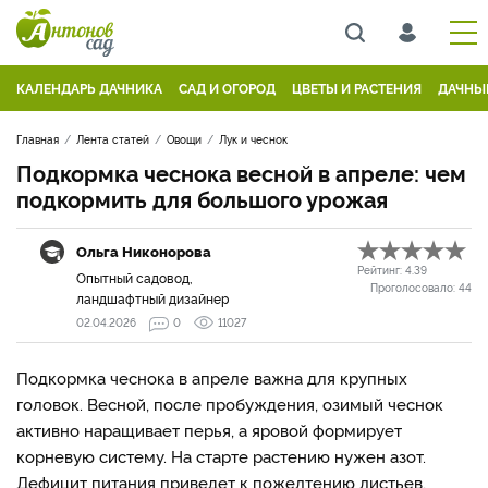
КАЛЕНДАРЬ ДАЧНИКА
САД И ОГОРОД
ЦВЕТЫ И РАСТЕНИЯ
ДАЧНЫ
Главная
Лента статей
Овощи
Лук и чеснок
Подкормка чеснока весной в апреле: чем
подкормить для большого урожая
Ольга Никонорова
Рейтинг:
4.39
Опытный садовод,
Проголосовало:
44
ландшафтный дизайнер
02.04.2026
0
11027
Подкормка чеснока в апреле важна для крупных
головок. Весной, после пробуждения, озимый чеснок
активно наращивает перья, а яровой формирует
корневую систему. На старте растению нужен азот.
Дефицит питания приведет к пожелтению листьев,