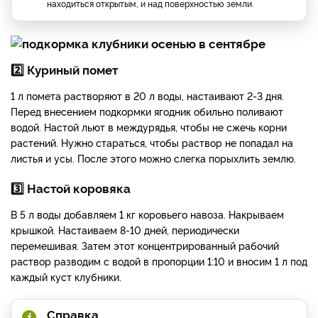
находиться открытым, и над поверхностью земли.
2️⃣ Куриный помет
1 л помета растворяют в
20
л воды, настаивают 2-3 дня.
Перед внесением подкормки ягодник обильно поливают
водой.
Настой льют в междурядья, чтобы не сжечь корни
растений. Нужно стараться, чтобы раствор не попада
л на
листья и усы. После этого можно слегка порыхлить землю.
3️⃣ Настой коровяка
В 5 л воды добавляем 1 кг коровьего навоза. Накрываем
крышкой. Настаиваем
8-10
дней, периодически
перемешивая. Затем этот концентрированный рабочий
раствор разводим с водой в пропорции 1:10 и вносим 1 л под
каждый куст клубники.
Справка