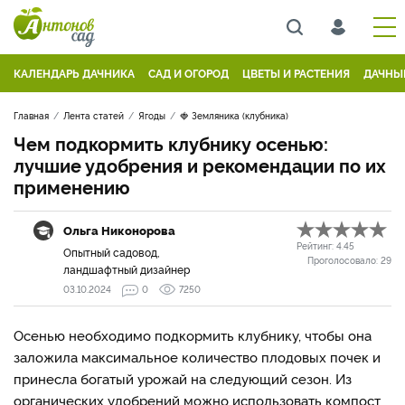
КАЛЕНДАРЬ ДАЧНИКА
САД И ОГОРОД
ЦВЕТЫ И РАСТЕНИЯ
ДАЧНЫ
Главная
Лента статей
Ягоды
🍓 Земляника (клубника)
Чем подкормить клубнику осенью:
лучшие удобрения и рекомендации по их
применению
Ольга Никонорова
Рейтинг:
4.45
Опытный садовод,
Проголосовало:
29
ландшафтный дизайнер
03.10.2024
0
7250
Осенью необходимо подкормить клубнику, чтобы она
заложила максимальное количество плодовых почек и
принесла богатый урожай на следующий сезон. Из
органических удобрений можно использовать компост