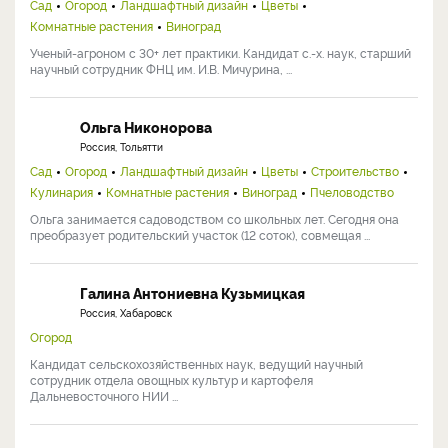
Сад
Огород
Ландшафтный дизайн
Цветы
Комнатные растения
Виноград
Ученый-агроном с 30+ лет практики. Кандидат с.-х. наук, старший
научный сотрудник ФНЦ им. И.В. Мичурина, ...
Ольга Никонорова
Россия, Тольятти
Сад
Огород
Ландшафтный дизайн
Цветы
Строительство
Кулинария
Комнатные растения
Виноград
Пчеловодство
Ольга занимается садоводством со школьных лет. Сегодня она
преобразует родительский участок (12 соток), совмещая ...
Галина Антониевна Кузьмицкая
Россия, Хабаровск
Огород
Кандидат сельскохозяйственных наук, ведущий научный
сотрудник отдела овощных культур и картофеля
Дальневосточного НИИ ...