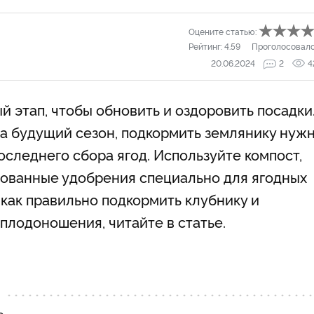
Оцените статью:
Рейтинг:
4.59
Проголосовал
20.06.2024
2
4
 этап, чтобы обновить и оздоровить посадки
а будущий сезон, подкормить землянику нуж
оследнего сбора ягод. Используйте компост,
рованные удобрения специально для ягодных
и как правильно подкормить клубнику и
плодоношения, читайте в статье.