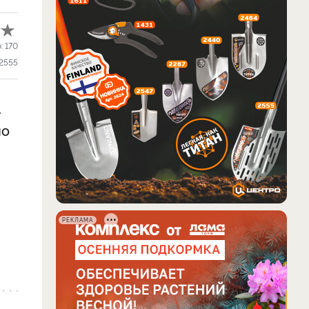
о:
170
2555
.
но
РЕКЛАМА