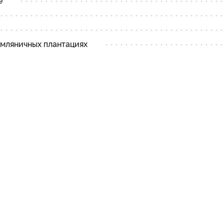
е
мляничных плантациях