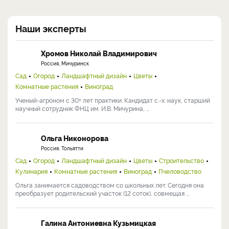
Наши эксперты
Хромов Николай Владимирович
Россия, Мичуринск
Сад
Огород
Ландшафтный дизайн
Цветы
Комнатные растения
Виноград
Ученый-агроном с 30+ лет практики. Кандидат с.-х. наук, старший
научный сотрудник ФНЦ им. И.В. Мичурина, ...
Ольга Никонорова
Россия, Тольятти
Сад
Огород
Ландшафтный дизайн
Цветы
Строительство
Кулинария
Комнатные растения
Виноград
Пчеловодство
Ольга занимается садоводством со школьных лет. Сегодня она
преобразует родительский участок (12 соток), совмещая ...
Галина Антониевна Кузьмицкая