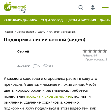
КАЛЕНДАРЬ ДАЧНИКА
САД И ОГОРОД
ЦВЕТЫ И РАСТЕНИЯ
ДАЧНЫ
Главная
Лента статей
Цветы
🌸 Лилии и лилейники
Подкормка лилий весной (видео)
Сергей
Рейтинг:
4.5
Проголосовало:
2
22.05.2017
0
685
У каждого садовода и огородника растет в саду этот
прекрасный цветок - нежные и яркие лилии. Чтобы
цветы хорошо росли и развивались, требуется
правильная
посадка и уход за лилией
: поливы и
рыхление, удаление сорняков и, конечно,
подкормки. Хочу поделиться в этом видео тем, как