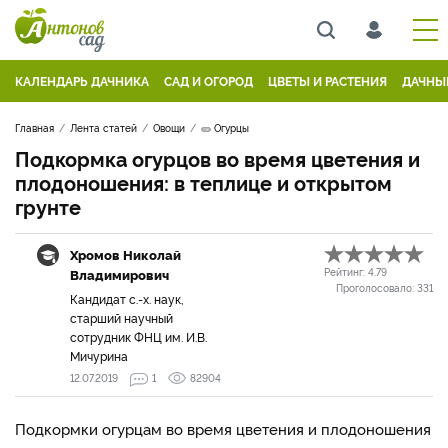
КАЛЕНДАРЬ ДАЧНИКА
САД И ОГОРОД
ЦВЕТЫ И РАСТЕНИЯ
ДАЧНЫ
Главная
Лента статей
Овощи
🥒 Огурцы
Подкормка огурцов во время цветения и
плодоношения: в теплице и открытом
грунте
Хромов Николай
Владимирович
Рейтинг:
4.79
Проголосовало:
331
Кандидат с.-х. наук,
старший научный
сотрудник ФНЦ им. И.В.
Мичурина
12.07.2019
1
82904
Подкормки огурцам во время цветения и плодоношения