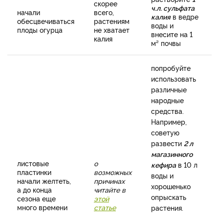
скорее
ч.л. сульфата
начали
всего,
калия
в ведре
обесцвечиваться
растениям
воды и
плоды огурца
не хватает
внесите на 1
калия
м² почвы
попробуйте
использовать
различные
народные
средства.
Например,
советую
развести
2 л
магазинного
листовые
о
кефира
в 10 л
пластинки
возможных
воды и
начали желтеть,
причинах
хорошенько
а до конца
читайте в
опрыскать
сезона еще
этой
много времени
статье
растения.