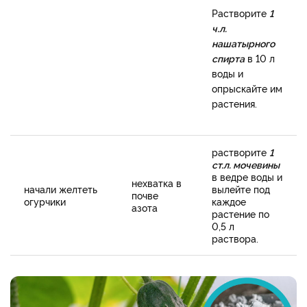
Растворите
1
ч.л.
нашатырного
спирта
в 10 л
воды и
опрыскайте им
растения.
растворите
1
ст.л. мочевины
в ведре воды и
нехватка в
начали желтеть
вылейте под
почве
огурчики
каждое
азота
растение по
0,5 л
раствора.