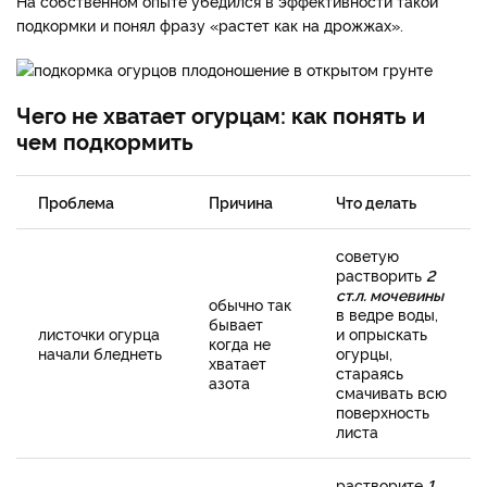
На собственном опыте убедился в эффективности такой
подкормки и понял фразу «растет как на дрожжах».
Чего не хватает огурцам: как понять и
чем подкормить
Проблема
Причина
Что делать
советую
растворить
2
ст.л. мочевины
обычно так
в ведре воды,
бывает
листочки огурца
и опрыскать
когда не
начали бледнеть
огурцы,
хватает
стараясь
азота
смачивать всю
поверхность
листа
растворите
1