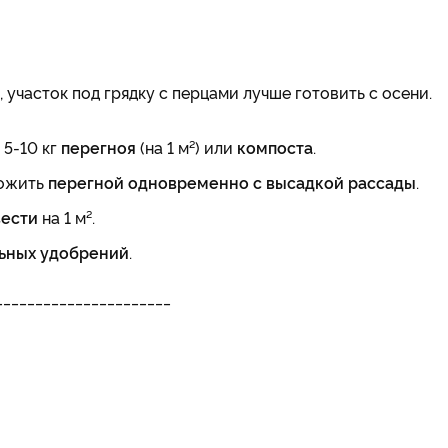
участок под грядку с перцами лучше готовить с осени.
 5-10 кг
перегноя
(на 1 м²) или
компоста
.
ложить
перегной одновременно с высадкой рассады
.
вести
на 1 м².
ьных удобрений
.
______________________