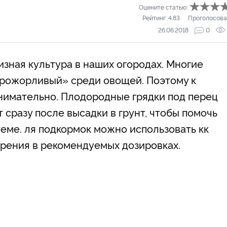
Оцените статью:
Рейтинг:
4.83
Проголосова
26.06.2018
0
зная культура в наших огородах. Многие
«прожорливый» среди овощей. Поэтому к
нимательно. Плодородные грядки под перец
 сразу после высадки в грунт, чтобы помочь
еме. ля подкормок можно использовать кк
брения в рекомендуемых дозировках.