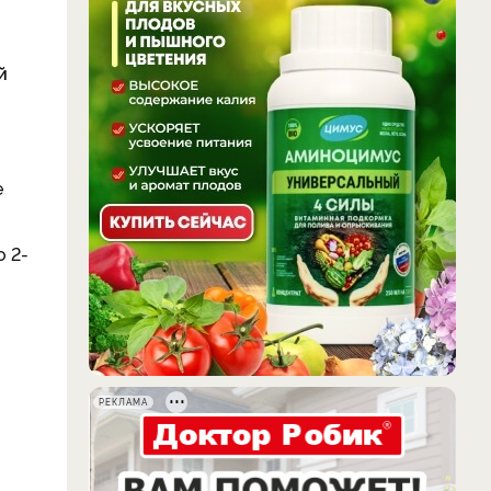
й
е
о 2-
РЕКЛАМА