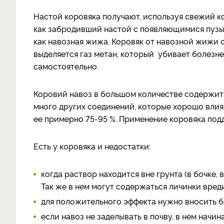
Настой коровяка получают, используя свежий 
как забродивший настой с появляющимися пузыр
как навозная жижа. Коровяк от навозной жижи о
выделяется газ метан, который убивает болезн
самостоятельно.
Коровий навоз в большом количестве содержит а
много других соединений, которые хорошо влияю
ее примерно 75-95 %. Применение коровяка под
Есть у коровяка и недостатки:
когда раствор находится вне грунта (в бочке
Так же в нем могут содержаться личинки вред
для положительного эффекта нужно вносить 
если навоз не заделывать в почву, в нем нач