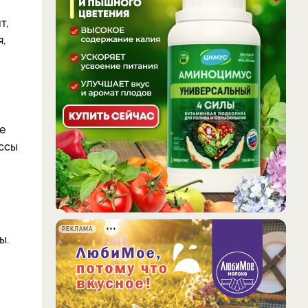
т,
,
е
ассы
РЕКЛАМА
ы.