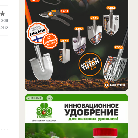
:
208
52112
РЕКЛАМА