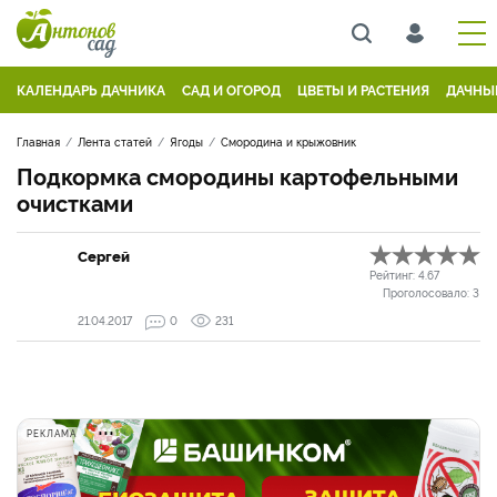
КАЛЕНДАРЬ ДАЧНИКА
САД И ОГОРОД
ЦВЕТЫ И РАСТЕНИЯ
ДАЧНЫ
Главная
Лента статей
Ягоды
Смородина и крыжовник
Подкормка смородины картофельными
очистками
Сергей
Рейтинг:
4.67
Проголосовало:
3
21.04.2017
0
231
РЕКЛАМА