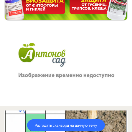
Разгадать сканворд на дачную тему