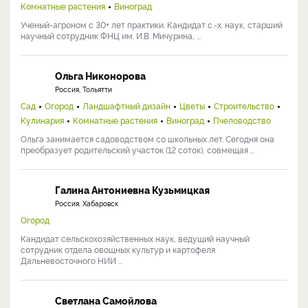
Комнатные растения
Виноград
Ученый-агроном с 30+ лет практики. Кандидат с.-х. наук, старший
научный сотрудник ФНЦ им. И.В. Мичурина, ...
Ольга Никонорова
Россия, Тольятти
Сад
Огород
Ландшафтный дизайн
Цветы
Строительство
Кулинария
Комнатные растения
Виноград
Пчеловодство
Ольга занимается садоводством со школьных лет. Сегодня она
преобразует родительский участок (12 соток), совмещая ...
Галина Антониевна Кузьмицкая
Россия, Хабаровск
Огород
Кандидат сельскохозяйственных наук, ведущий научный
сотрудник отдела овощных культур и картофеля
Дальневосточного НИИ ...
Светлана Самойлова