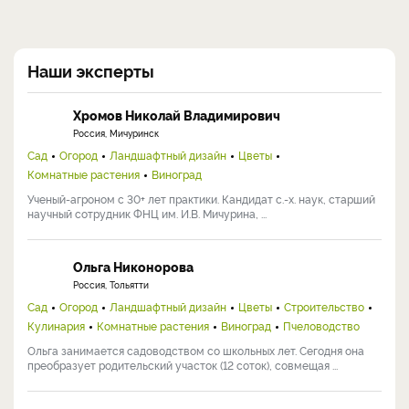
Наши эксперты
Хромов Николай Владимирович
Россия, Мичуринск
Сад
Огород
Ландшафтный дизайн
Цветы
Комнатные растения
Виноград
Ученый-агроном с 30+ лет практики. Кандидат с.-х. наук, старший
научный сотрудник ФНЦ им. И.В. Мичурина, ...
Ольга Никонорова
Россия, Тольятти
Сад
Огород
Ландшафтный дизайн
Цветы
Строительство
Кулинария
Комнатные растения
Виноград
Пчеловодство
Ольга занимается садоводством со школьных лет. Сегодня она
преобразует родительский участок (12 соток), совмещая ...