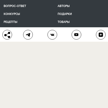
ВОПРОС-ОТВЕТ
АВТОРЫ
КОНКУРСЫ
ПОДАРКИ
РЕЦЕПТЫ
ТОВАРЫ
ПОМОЩЬ
О ПРОЕКТЕ
КОНТАКТЫ
календарь дачника
сад и огород
цветы и растения
дачный дизайн
хозяйственные дела
полезные рецепты
® Антонов сад 2015-2026
Политика конфиденциальности
Пользовательское соглашение