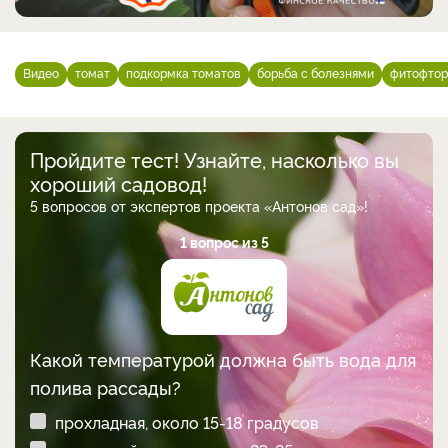
Видео
томат
подкормка томатов
борьба с болезнями
фитофтор
Пройдите тест! Узнайте, насколько вы
хороший садовод!
5 вопросов от экспертов проекта «Антонов сад»!
1 вопрос из 5
Какой температурой должна быть вода для
полива рассады?
прохладная, около 15-18 градусов