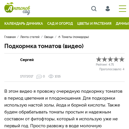
КАЛЕНДАРЬ ДАЧНИКА
САД И ОГОРОД
ЦВЕТЫ И РАСТЕНИЯ
ДАЧНЫ
Главная
Лента статей
Овощи
🍅 Томаты (помидоры)
Подкормка томатов (видео)
Сергей
Рейтинг:
4.75
Проголосовало:
4
17.07.2017
0
1015
В этом видео я провожу очередную подкормку томатов
в период цветения и плодоношения. Для подкормки
использую настой золы, йода и борной кислоты. Также
будем обрабатывать томаты простым и надежным
составом от фитофторы, который я использую уже не
первый год. Просто развожу в воде молочную