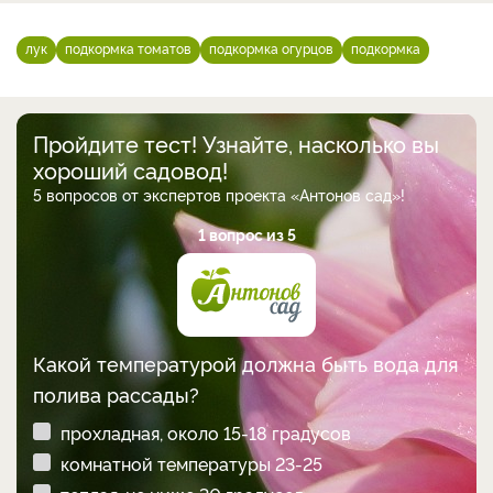
лук
подкормка томатов
подкормка огурцов
подкормка
Пройдите тест! Узнайте, насколько вы
хороший садовод!
5 вопросов от экспертов проекта «Антонов сад»!
1 вопрос из 5
Какой температурой должна быть вода для
полива рассады?
прохладная, около 15-18 градусов
комнатной температуры 23-25