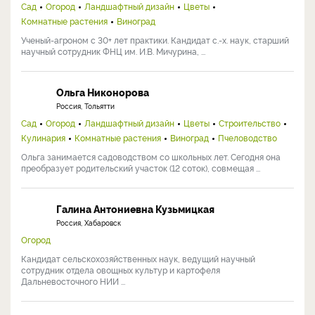
Сад
Огород
Ландшафтный дизайн
Цветы
Комнатные растения
Виноград
Ученый-агроном с 30+ лет практики. Кандидат с.-х. наук, старший
научный сотрудник ФНЦ им. И.В. Мичурина, ...
Ольга Никонорова
Россия, Тольятти
Сад
Огород
Ландшафтный дизайн
Цветы
Строительство
Кулинария
Комнатные растения
Виноград
Пчеловодство
Ольга занимается садоводством со школьных лет. Сегодня она
преобразует родительский участок (12 соток), совмещая ...
Галина Антониевна Кузьмицкая
Россия, Хабаровск
Огород
Кандидат сельскохозяйственных наук, ведущий научный
сотрудник отдела овощных культур и картофеля
Дальневосточного НИИ ...