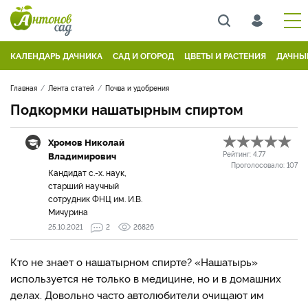
КАЛЕНДАРЬ ДАЧНИКА
САД И ОГОРОД
ЦВЕТЫ И РАСТЕНИЯ
ДАЧНЫ
Главная
Лента статей
Почва и удобрения
Подкормки нашатырным спиртом
Хромов Николай
Владимирович
Рейтинг:
4.77
Проголосовало:
107
Кандидат с.-х. наук,
старший научный
сотрудник ФНЦ им. И.В.
Мичурина
25.10.2021
2
26826
Кто не знает о нашатырном спирте? «Нашатырь»
используется не только в медицине, но и в домашних
делах. Довольно часто автолюбители очищают им