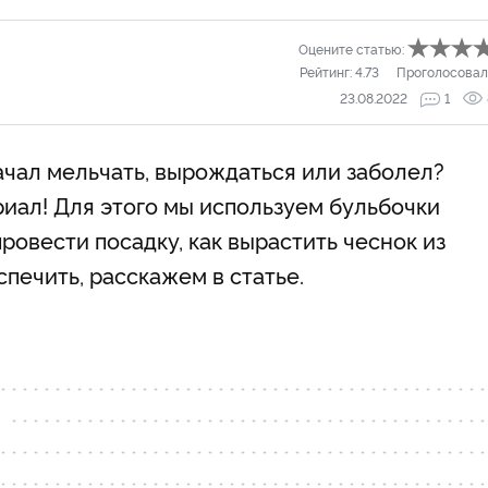
Оцените статью:
Рейтинг:
4.73
Проголосовал
23.08.2022
1
ачал мельчать, вырождаться или заболел?
иал! Для этого мы используем бульбочки
ровести посадку, как вырастить чеснок из
спечить, расскажем в статье.