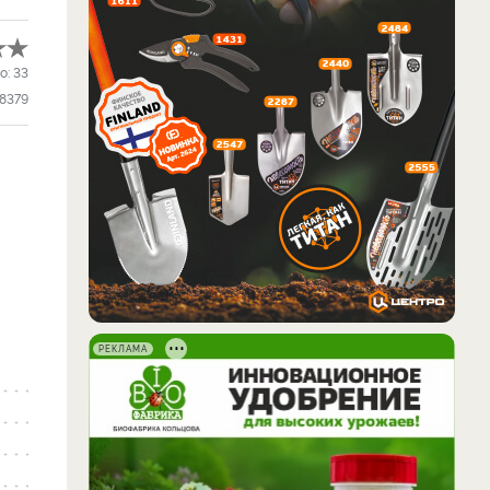
о:
33
8379
РЕКЛАМА