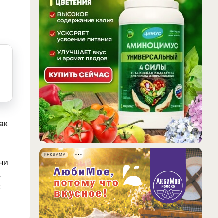
ак
РЕКЛАМА
ни
.
х