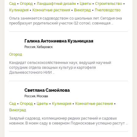
Сад
Огород
Ландшафтный дизайн
Цветы
Строительство
Кулинария
Комнатные растения
Виноград
Пчеловодство
Ольга занимается садоводством со школьных лет. Сегодня она
преобразует родительский участок (12 соток), совмещая ...
Галина Антониевна Кузьмицкая
Россия, Хабаровск
Огород
Кандидат сельскохозяйственных наук, ведущий научный
сотрудник отдела овощных культур и картофеля
Дальневосточного НИИ ...
Светлана Самойлова
Россия, Москва
Сад
Огород
Цветы
Кулинария
Комнатные растения
Виноград
Заядлый садовод, коллекционер редких растений и садовых
новинок. В моем саду в северном Подмосковье успешно растут ...