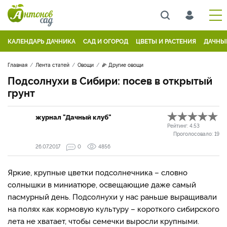
КАЛЕНДАРЬ ДАЧНИКА
САД И ОГОРОД
ЦВЕТЫ И РАСТЕНИЯ
ДАЧНЫ
Главная
Лента статей
Овощи
🌽 Другие овощи
Подсолнухи в Сибири: посев в открытый
грунт
журнал "Дачный клуб"
Рейтинг:
4.53
Проголосовало:
19
26.07.2017
0
4856
Яркие, крупные цветки подсолнечника – словно
солнышки в миниатюре, освещающие даже самый
пасмурный день. Подсолнухи у нас раньше выращивали
на полях как кормовую культуру – короткого сибирского
лета не хватает, чтобы семечки выросли крупными.