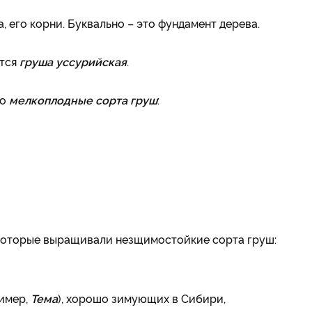
а, его корни. Буквально – это фундамент дерева.
ется
груша уссурийская
.
но
мелкоплодные сорта груш
:
которые выращивали незщимостойкие сорта груш:
ример,
Тема
), хорошо зимующих в Сибири,