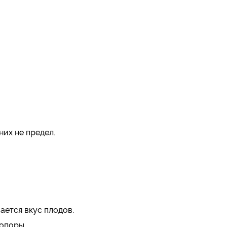
них не предел.
шается вкус плодов.
опоры.