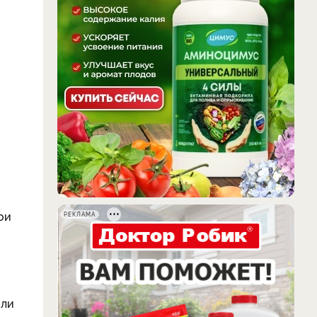
ои
РЕКЛАМА
или