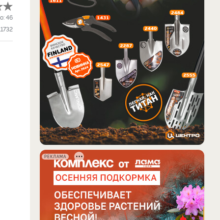
о:
46
11732
РЕКЛАМА