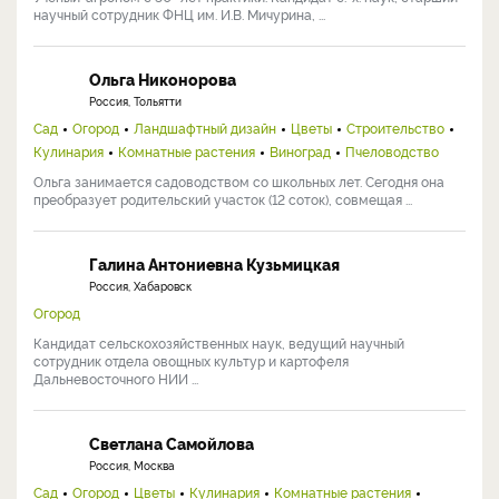
научный сотрудник ФНЦ им. И.В. Мичурина, ...
Ольга Никонорова
Россия, Тольятти
Сад
Огород
Ландшафтный дизайн
Цветы
Строительство
Кулинария
Комнатные растения
Виноград
Пчеловодство
Ольга занимается садоводством со школьных лет. Сегодня она
преобразует родительский участок (12 соток), совмещая ...
Галина Антониевна Кузьмицкая
Россия, Хабаровск
Огород
Кандидат сельскохозяйственных наук, ведущий научный
сотрудник отдела овощных культур и картофеля
Дальневосточного НИИ ...
Светлана Самойлова
Россия, Москва
Сад
Огород
Цветы
Кулинария
Комнатные растения