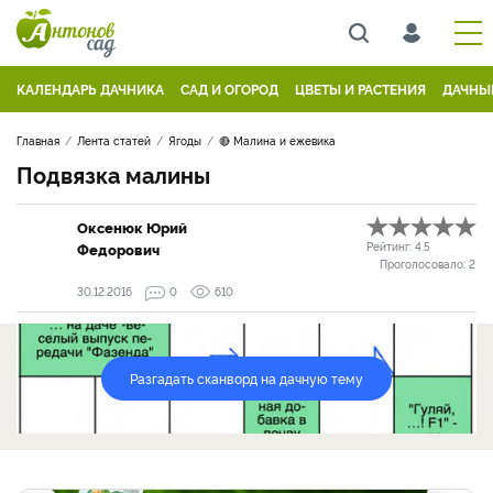
КАЛЕНДАРЬ ДАЧНИКА
САД И ОГОРОД
ЦВЕТЫ И РАСТЕНИЯ
ДАЧНЫ
Главная
Лента статей
Ягоды
🔴 Малина и ежевика
Подвязка малины
Оксенюк Юрий
Федорович
Рейтинг:
4.5
Проголосовало:
2
30.12.2016
0
610
Разгадать сканворд на дачную тему