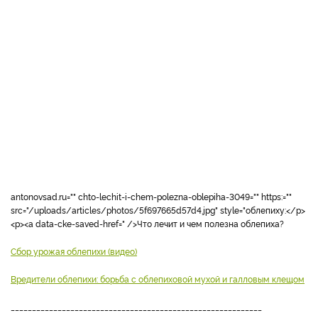
antonovsad.ru="" chto-lechit-i-chem-polezna-oblepiha-3049="" https:=""
src="/uploads/articles/photos/5f697665d57d4.jpg" style="облепиху:</p>
<p><a data-cke-saved-href=" />Что лечит и чем полезна облепиха?
Сбор урожая облепихи (видео)
Вредители облепихи: борьба с облепиховой мухой и галловым клещом
___________________________________________________________