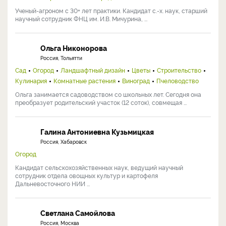
Ученый-агроном с 30+ лет практики. Кандидат с.-х. наук, старший
научный сотрудник ФНЦ им. И.В. Мичурина, ...
Ольга Никонорова
Россия, Тольятти
Сад
Огород
Ландшафтный дизайн
Цветы
Строительство
Кулинария
Комнатные растения
Виноград
Пчеловодство
Ольга занимается садоводством со школьных лет. Сегодня она
преобразует родительский участок (12 соток), совмещая ...
Галина Антониевна Кузьмицкая
Россия, Хабаровск
Огород
Кандидат сельскохозяйственных наук, ведущий научный
сотрудник отдела овощных культур и картофеля
Дальневосточного НИИ ...
Светлана Самойлова
Россия, Москва