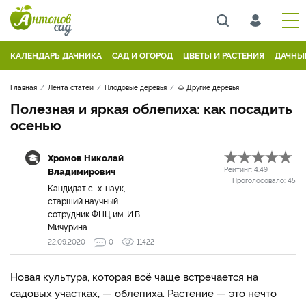
КАЛЕНДАРЬ ДАЧНИКА
САД И ОГОРОД
ЦВЕТЫ И РАСТЕНИЯ
ДАЧНЫ
Главная
Лента статей
Плодовые деревья
🌰 Другие деревья
Полезная и яркая облепиха: как посадить
осенью
Хромов Николай
Владимирович
Рейтинг:
4.49
Проголосовало:
45
Кандидат с.-х. наук,
старший научный
сотрудник ФНЦ им. И.В.
Мичурина
22.09.2020
0
11422
Новая культура, которая всё чаще встречается на
садовых участках, — облепиха. Растение — это нечто