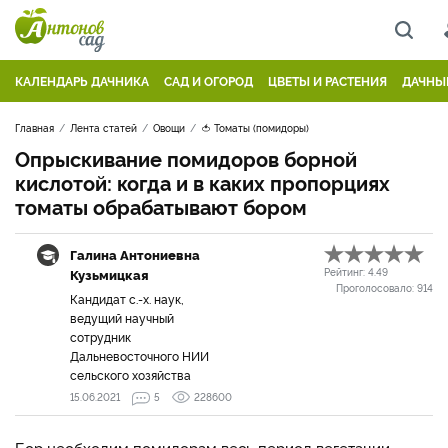
КАЛЕНДАРЬ ДАЧНИКА
САД И ОГОРОД
ЦВЕТЫ И РАСТЕНИЯ
ДАЧНЫ
Главная
Лента статей
Овощи
🍅 Томаты (помидоры)
Опрыскивание помидоров борной
кислотой: когда и в каких пропорциях
томаты обрабатывают бором
Галина Антониевна
Кузьмицкая
Рейтинг:
4.49
Проголосовало:
914
Кандидат с.-х. наук,
ведущий научный
сотрудник
Дальневосточного НИИ
сельского хозяйства
15.06.2021
5
228600
Бор необходим помидорам весь период вегетации.