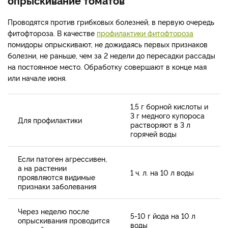
опрыскивание томатов
Проводятся против грибковых болезней, в первую очередь
фитофтороза. В качестве
профилактики фитофтороза
помидоры опрыскивают, не дожидаясь первых признаков
болезни, не раньше, чем за 2 недели до пересадки рассады
на постоянное место. Обработку совершают в конце мая
или начале июня.
1,5 г борной кислоты и
3 г медного купороса
Для профилактики
растворяют в 3 л
горячей воды
Если патоген агрессивен,
а на растении
1 ч. л. на 10 л воды
проявляются видимые
признаки заболевания
Через неделю после
5-10 г йода на 10 л
опрыскивания проводится
воды