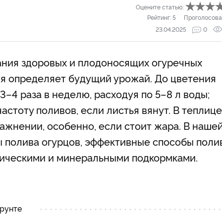
Оцените статью:
Рейтинг:
5
Проголосова
23.04.2025
0
ния здоровых и плодоносящих огуречных
емя определяет будущий урожай. До цветения
3–4 раза в неделю, расходуя по 5–8 л воды;
астоту поливов, если листья вянут. В теплице
ажнении, особенно, если стоит жара. В наше
ы полива огурцов, эффективные способы поли
ническими и минеральными подкормками.
грунте