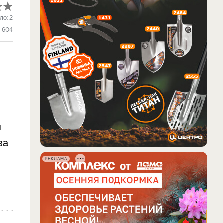
ло:
2
604
й
ва
РЕКЛАМА