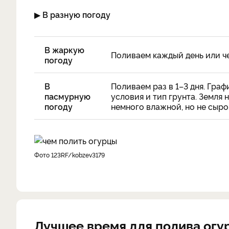
▶
В разную погоду
В жаркую
Поливаем каждый день или чер
погоду
В
Поливаем раз в 1–3 дня. Гра
пасмурную
условия и тип грунта. Земля 
погоду
немного влажной, но не сыро
фото 123RF/kobzev3179
Лучшее время для полива огу