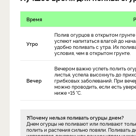
Время
Полив огурцов в открытом грунте 
успеют напитаться влагой до нач
Утро
удобно поливать с утра. Их полива
условия, чем в открытом грунте.
Вечером важно успеть полить огур
листья, успела высохнуть до прих
Вечер
грибковых заболеваний. При вече
можно проводить, если есть увере
ниже +15 °С.
❓
Почему нельзя поливать огурцы днем?
Днем огурцы не поливают или поливают только
полить и растения сильно повяли. Поливать д
испаряется, вечером или ранним утром нужен