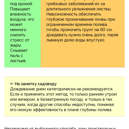
под кроной.
грибковых заболеваний из-за
Повышает
длительного увлажнения листвы.
влажность
Невозможность обеспечить
воздуха, что
глубокое промачивание почвы при
может
ограниченном времени полива
немного
(чтобы промочить грунт на 60 см,
снизить
дождевать нужно очень долго, теряя
стресс от
львиную долю воды впустую).
жары.
Смывает
пыль с
листьев.
✏
На заметку садоводу
Дождевание днем категорически не рекомендуется.
Если и применять этот метод, то только ранним утром
или вечером, в безветренную погоду, и только в тех
случаях, когда другие способы недоступны, понимая
его низкую эффективность в плане глубины полива.
Независимо от выбранного способа, зону приствольных