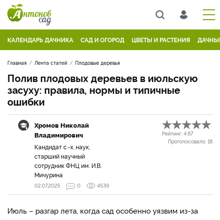
КАЛЕНДАРЬ ДАЧНИКА
САД И ОГОРОД
ЦВЕТЫ И РАСТЕНИЯ
ДАЧНЫ
Главная
Лента статей
Плодовые деревья
Полив плодовых деревьев в июльскую
засуху: правила, нормы и типичные
ошибки
Хромов Николай
Владимирович
Рейтинг:
4.67
Проголосовало:
18
Кандидат с.-х. наук,
старший научный
сотрудник ФНЦ им. И.В.
Мичурина
02.07.2025
0
4539
Июль – разгар лета, когда сад особенно уязвим из-за