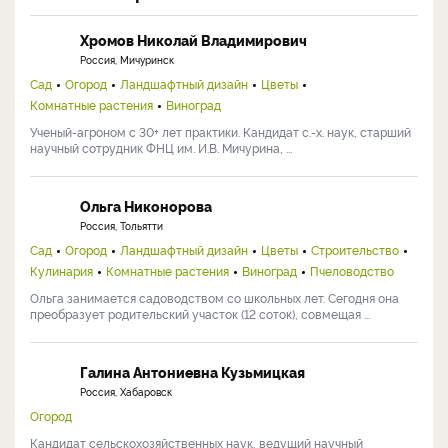
Хромов Николай Владимирович
Россия, Мичуринск
Сад
Огород
Ландшафтный дизайн
Цветы
Комнатные растения
Виноград
Ученый-агроном с 30+ лет практики. Кандидат с.-х. наук, старший
научный сотрудник ФНЦ им. И.В. Мичурина, ...
Ольга Никонорова
Россия, Тольятти
Сад
Огород
Ландшафтный дизайн
Цветы
Строительство
Кулинария
Комнатные растения
Виноград
Пчеловодство
Ольга занимается садоводством со школьных лет. Сегодня она
преобразует родительский участок (12 соток), совмещая ...
Галина Антониевна Кузьмицкая
Россия, Хабаровск
Огород
Кандидат сельскохозяйственных наук, ведущий научный