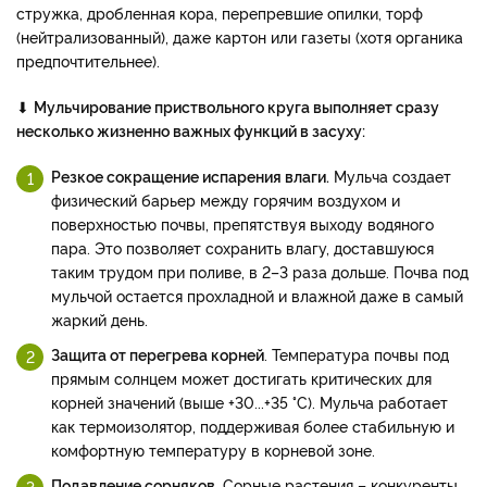
стружка, дробленная кора, перепревшие опилки, торф
(нейтрализованный), даже картон или газеты (хотя органика
предпочтительнее).
⬇
Мульчирование приствольного круга выполняет сразу
несколько жизненно важных функций в засуху:
Резкое сокращение испарения влаги.
Мульча создает
физический барьер между горячим воздухом и
поверхностью почвы, препятствуя выходу водяного
пара. Это позволяет сохранить влагу, доставшуюся
таким трудом при поливе, в 2–3 раза дольше. Почва под
мульчой остается прохладной и влажной даже в самый
жаркий день.
Защита от перегрева корней
. Температура почвы под
прямым солнцем может достигать критических для
корней значений (выше +30...+35 °C). Мульча работает
как термоизолятор, поддерживая более стабильную и
комфортную температуру в корневой зоне.
Подавление сорняков
. Сорные растения – конкуренты