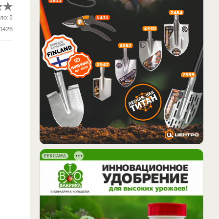
ло:
5
1426
РЕКЛАМА