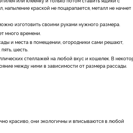
тилен или клеенку и только потом ставить ящики с
лл, напыление краской не поцарапается, металл не начнет
 можно изготовить своими руками нужного размера.
ет много времени.
ады и места в помещении, огородники сами решают,
пять, шесть.
лических стеллажей на любой вкус и кошелек. В некото
тояние между ними в зависимости от размера рассады.
очно красиво, они экологичны и вписываются в любой