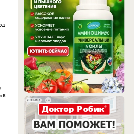
од
т
ь в
РЕКЛАМА