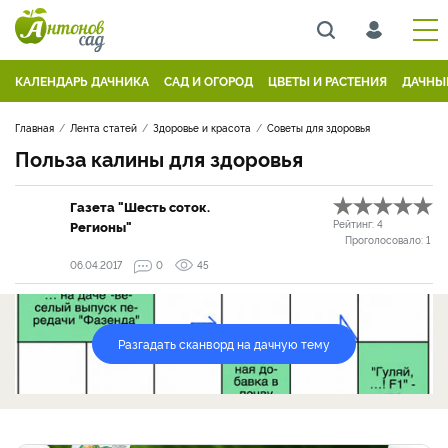
КАЛЕНДАРЬ ДАЧНИКА
САД И ОГОРОД
ЦВЕТЫ И РАСТЕНИЯ
ДАЧНЫ
Главная
Лента статей
Здоровье и красота
Советы для здоровья
Польза калины для здоровья
Газета "Шесть соток.
Регионы"
Рейтинг:
4
Проголосовало:
1
06.04.2017
0
45
Разгадать сканворд на дачную тему