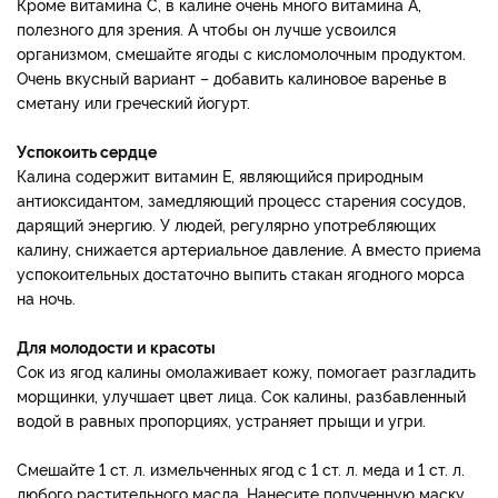
Кроме витамина С, в калине очень много витамина А,
полезного для зрения. А чтобы он лучше усвоился
организмом, смешайте ягоды с кисломолочным продуктом.
Очень вкусный вариант – добавить калиновое варенье в
сметану или греческий йогурт.
Успокоить сердце
Калина содержит витамин Е, являющийся природным
антиоксидантом, замедляющий процесс старения сосудов,
дарящий энергию. У людей, регулярно употребляющих
калину, снижается артериальное давление. А вместо приема
успокоительных достаточно выпить стакан ягодного морса
на ночь.
Для молодости и красоты
Сок из ягод калины омолаживает кожу, помогает разгладить
морщинки, улучшает цвет лица. Сок калины, разбавленный
водой в равных пропорциях, устраняет прыщи и угри.
Смешайте 1 ст. л. измельченных ягод с 1 ст. л. меда и 1 ст. л.
любого растительного масла. Нанесите полученную маску