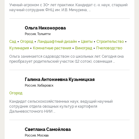
Ученый-агроном с 30+ лет практики. Кандидат с.-х. наук, старший
научный сотрудник ФНЦ им. И.В. Мичурина, ...
Ольга Никонорова
Россия, Тольятти
Сад
Огород
Ландшафтный дизайн
Цветы
Строительство
Кулинария
Комнатные растения
Виноград
Пчеловодство
Ольга занимается садоводством со школьных лет. Сегодня она
преобразует родительский участок (12 соток), совмещая ...
Галина Антониевна Кузьмицкая
Россия, Хабаровск
Огород
Кандидат сельскохозяйственных наук, ведущий научный
сотрудник отдела овощных культур и картофеля
Дальневосточного НИИ ...
Светлана Самойлова
Россия, Москва