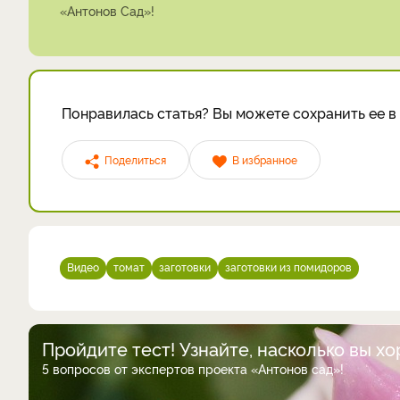
«Антонов Сад»!
Понравилась статья? Вы можете сохранить ее в 
Поделиться
В избранное
Видео
томат
заготовки
заготовки из помидоров
Пройдите тест! Узнайте, насколько вы х
5 вопросов от экспертов проекта «Антонов сад»!