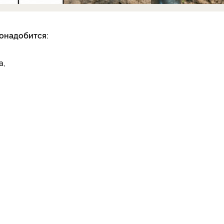
онадобится:
а,