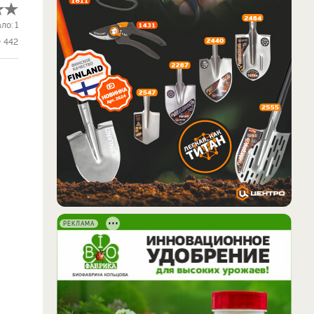
ало:
1
442
РЕКЛАМА