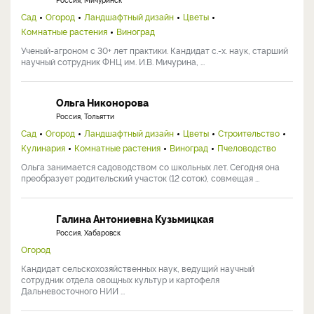
Сад
Огород
Ландшафтный дизайн
Цветы
Комнатные растения
Виноград
Ученый-агроном с 30+ лет практики. Кандидат с.-х. наук, старший
научный сотрудник ФНЦ им. И.В. Мичурина, ...
Ольга Никонорова
Россия, Тольятти
Сад
Огород
Ландшафтный дизайн
Цветы
Строительство
Кулинария
Комнатные растения
Виноград
Пчеловодство
Ольга занимается садоводством со школьных лет. Сегодня она
преобразует родительский участок (12 соток), совмещая ...
Галина Антониевна Кузьмицкая
Россия, Хабаровск
Огород
Кандидат сельскохозяйственных наук, ведущий научный
сотрудник отдела овощных культур и картофеля
Дальневосточного НИИ ...