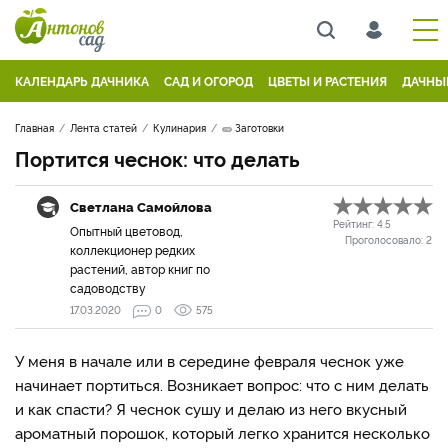
КАЛЕНДАРЬ ДАЧНИКА
САД И ОГОРОД
ЦВЕТЫ И РАСТЕНИЯ
ДАЧНЫ
Главная
Лента статей
Кулинария
🥒 Заготовки
Портится чеснок: что делать
Светлана Самойлова
Рейтинг:
4.5
Опытный цветовод,
Проголосовало:
2
коллекционер редких
растений, автор книг по
садоводству
17.03.2020
0
575
У меня в начале или в середине февраля чеснок уже
начинает портиться. Возникает вопрос: что с ним делать
и как спасти? Я чеснок сушу и делаю из него вкусный
ароматный порошок, который легко хранится несколько