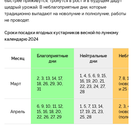
быстрее приживутся, тронутся в рост и в будущем дадут
щедрый урожай. В неблагоприятные дни, которые
традиционно выпадают на новолуние и полнолуние, работы
не проводят.
Сроки посадки ягодных кустарников весной по лунному
календарю 2024
Благоприятные
Нейтральные
Небла
Месяц
дни
дни
1, 4, 5, 6, 9, 15,
2, 3, 13, 14, 17,
7, 8, 10
16, 19, 20, 21,
Март
18, 26, 29, 30,
(новолу
22, 23, 24, 27,
31
и 25 (
28
6, 9, 10, 11, 12,
1, 5, 7, 13, 14,
2, 3, 4, 
Апрель
15, 16, 18, 20,
17, 19, 21, 23,
(новол
22, 26, 27, 29
25, 28
(полно