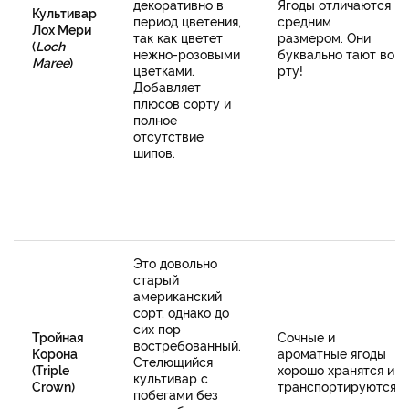
декоративно в
Ягоды отличаются
Культивар
период цветения,
средним
Лох Мери
так как цветет
размером. Они
(
Loch
нежно-розовыми
буквально тают во
Maree
)
цветками.
рту!
Добавляет
плюсов сорту и
полное
отсутствие
шипов.
Это довольно
старый
американский
сорт, однако до
сих пор
Тройная
Сочные и
востребованный.
Корона
ароматные ягоды
Стелющийся
(Triple
хорошо хранятся и
культивар с
Crown)
транспортируются.
побегами без