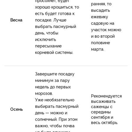
просохнет, будет
ранняя, то
хорошо крошиться, то
высадить
есть будет готова к
ежевику
Весна
посадке. Лучше
садовую на
выбрать пасмурный
участок можно
день, чтобы
и во второй
исключить
половине
пересыхание
марта.
корневой системы.
Завершите посадку
минимум за пару
недель до первых
морозов.
Рекомендуется
Уже необязательно
высаживать
выбирать пасмурный
саженцы с
Осень
середины
день — можно и
сентября и
солнечный. При этом
весь октябрь.
важно, чтобы почва
не была слишком