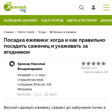
КАЛЕНДАРЬ ДАЧНИКА
САД И ОГОРОД
ЦВЕТЫ И РАСТЕНИЯ
ДАЧНЫ
Главная
Лента статей
Ягоды
🔴 Малина и ежевика
Посадка ежевики: когда и как правильно
посадить саженец и ухаживать за
ягодником
Хромов Николай
Владимирович
Рейтинг:
4.52
Проголосовало:
129
Кандидат с.-х. наук,
старший научный
сотрудник ФНЦ им. И.В.
Мичурина
28.03.2024
2
32473
Весной садовую ежевику сажают до набухания почек в