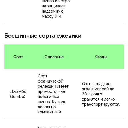
шипов быстро
наращивает
надземную
массу и и
Бесшипные сорта ежевики
Сорт
Описание
Ягоды
Сорт
французской
Очень сладкие
селекции имеет
ягоды массой до
Джамбо
прямостоячие
30 г долго
(Jumbo)
побеги без
хранятся и легко
шипов. Кустик
транспортируются.
довольно
компактный.