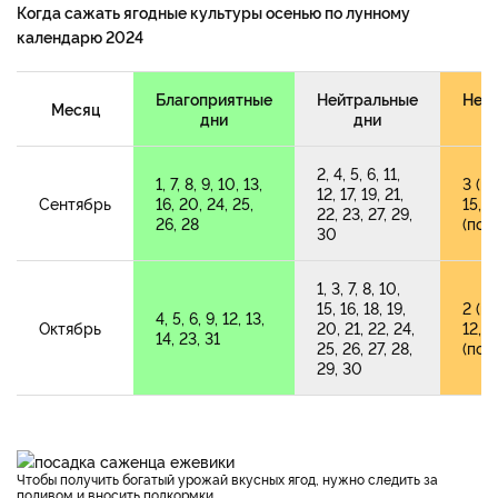
Когда сажать ягодные культуры осенью по лунному
календарю 2024
Благоприятные
Нейтральные
Неб
Месяц
дни
дни
2, 4, 5, 6, 11,
1, 7, 8, 9, 10, 13,
3 (н
12, 17, 19, 21,
Сентябрь
16, 20, 24, 25,
15, 1
22, 23, 27, 29,
26, 28
(пол
30
1, 3, 7, 8, 10,
15, 16, 18, 19,
2 (но
4, 5, 6, 9, 12, 13,
Октябрь
20, 21, 22, 24,
12, 1
14, 23, 31
25, 26, 27, 28,
(пол
29, 30
Чтобы получить богатый урожай вкусных ягод, нужно следить за
поливом и вносить подкормки