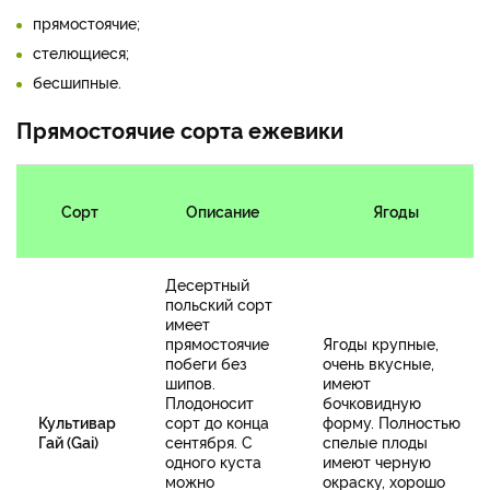
прямостоячие;
стелющиеся;
бесшипные.
Прямостоячие сорта ежевики
Сорт
Описание
Ягоды
Десертный
польский сорт
имеет
прямостоячие
Ягоды крупные,
побеги без
очень вкусные,
шипов.
имеют
Плодоносит
бочковидную
Культивар
сорт до конца
форму. Полностью
Гай (Gai)
сентября. С
спелые плоды
одного куста
имеют черную
можно
окраску, хорошо