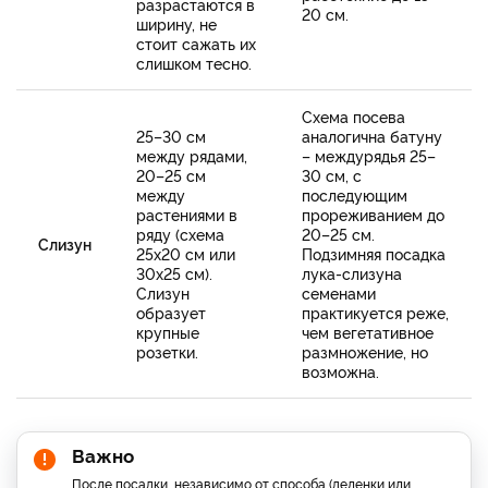
разрастаются в
20 см.
ширину, не
стоит сажать их
слишком тесно.
Схема посева
25–30 см
аналогична батуну
между рядами,
– междурядья 25–
20–25 см
30 см, с
между
последующим
растениями в
прореживанием до
ряду (схема
20–25 см.
Слизун
25х20 см или
Подзимняя посадка
30х25 см).
лука-слизуна
Слизун
семенами
образует
практикуется реже,
крупные
чем вегетативное
розетки.
размножение, но
возможна.
Важно
После посадки, независимо от способа (деленки или