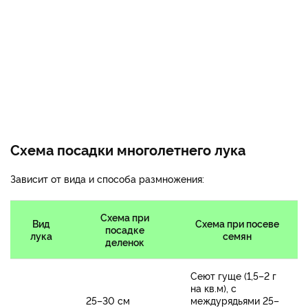
Схема посадки многолетнего лука
Зависит от вида и способа размножения:
Схема при
Вид
Схема при посеве
посадке
лука
семян
деленок
Сеют гуще (1,5–2 г
на кв.м), с
25–30 см
междурядьями 25–