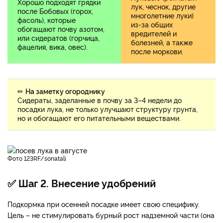
Хорошо подходят грядки
лук, чеснок, другие
после Бобовых (горох,
многолетние луки)
фасоль), которые
из-за общих
обогащают почву азотом,
вредителей и
или сидератов (горчица,
болезней, а также
фацелия, вика, овес).
после моркови.
✏
На заметку огороднику
Сидераты, заделанные в почву за 3–4 недели до
посадки лука, не только улучшают структуру грунта,
но и обогащают его питательными веществами.
фото 123RF/sonatali
✅ Шаг 2. Внесение удобрений
Подкормка при осенней посадке имеет свою специфику.
Цель – не стимулировать бурный рост надземной части (она