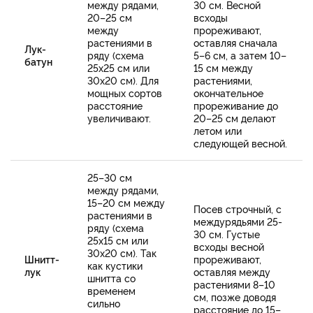
между рядами,
30 см. Весной
20–25 см
всходы
между
прореживают,
растениями в
оставляя сначала
Лук-
ряду (схема
5–6 см, а затем 10–
батун
25х25 см или
15 см между
30х20 см). Для
растениями,
мощных сортов
окончательное
расстояние
прореживание до
увеличивают.
20–25 см делают
летом или
следующей весной.
25–30 см
между рядами,
15–20 см между
Посев строчный, с
растениями в
междурядьями 25-
ряду (схема
30 см. Густые
25х15 см или
всходы весной
30х20 см). Так
Шнитт-
прореживают,
как кустики
лук
оставляя между
шнитта со
растениями 8–10
временем
см, позже доводя
сильно
расстояние до 15–