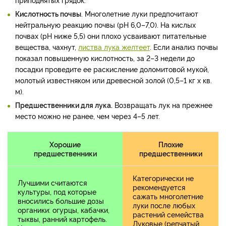
Кислотность почвы
. Многолетние луки предпочитают
нейтральную реакцию почвы (pH 6,0–7,0). На кислых
почвах (pH ниже 5,5) они плохо усваивают питательные
вещества, чахнут,
листва лука желтеет
. Если анализ почвы
показал повышенную кислотность, за 2–3 недели до
посадки проведите ее раскисление доломитовой мукой,
молотый известняком или древесной золой (0,5–1 кг х кв.
м).
Предшественники для лука.
Возвращать лук на прежнее
место можно не ранее, чем через 4–5 лет.
Хорошие
Плохие
предшественники
предшественники
Категорически не
Лучшими считаются
рекомендуется
культуры, под которые
сажать многолетние
вносились большие дозы
луки после любых
органики: огурцы, кабачки,
растений семейства
тыквы, ранний картофель.
Луковые (репчатый