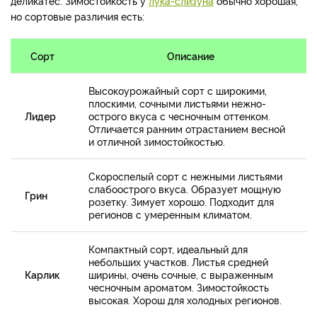
деликатес. Зимостойкость у
лука-слизуна
обычно хорошая,
но сортовые различия есть:
Сорт
Описание
Высокоурожайный сорт с широкими,
плоскими, сочными листьями нежно-
Лидер
острого вкуса с чесночным оттенком.
Отличается ранним отрастанием весной
и отличной зимостойкостью.
Скороспелый сорт с нежными листьями
слабоострого вкуса. Образует мощную
Грин
розетку. Зимует хорошо. Подходит для
регионов с умеренным климатом.
Компактный сорт, идеальный для
небольших участков. Листья средней
Карлик
ширины, очень сочные, с выраженным
чесночным ароматом. Зимостойкость
высокая. Хорош для холодных регионов.