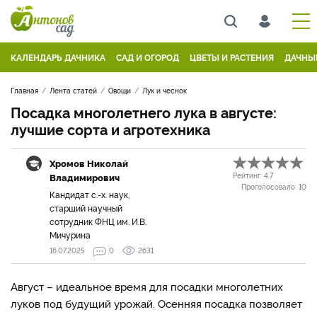
КАЛЕНДАРЬ ДАЧНИКА
САД И ОГОРОД
ЦВЕТЫ И РАСТЕНИЯ
ДАЧНЫ
Главная
Лента статей
Овощи
Лук и чеснок
Посадка многолетнего лука в августе:
лучшие сорта и агротехника
Хромов Николай
Владимирович
Рейтинг:
4.7
Проголосовало:
10
Кандидат с.-х. наук,
старший научный
сотрудник ФНЦ им. И.В.
Мичурина
16.07.2025
0
2631
Август – идеальное время для посадки многолетних
луков под будущий урожай. Осенняя посадка позволяет