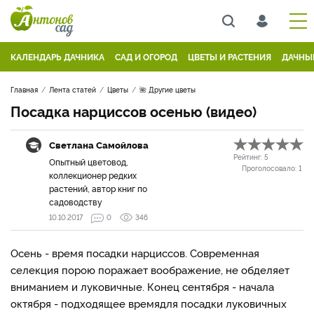
КАЛЕНДАРЬ ДАЧНИКА
САД И ОГОРОД
ЦВЕТЫ И РАСТЕНИЯ
ДАЧНЫ
Главная
Лента статей
Цветы
🌺 Другие цветы
Посадка нарциссов осенью (видео)
Светлана Самойлова
Рейтинг:
5
Опытный цветовод,
Проголосовало:
1
коллекционер редких
растений, автор книг по
садоводству
10.10.2017
0
346
Осень - время посадки нарциссов. Современная
селекция порою поражает воображение, не обделяет
вниманием и луковичные. Конец сентября - начала
октября - подходящее времядля посадки луковичных