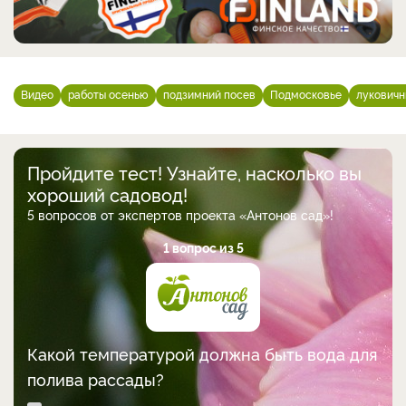
Видео
работы осенью
подзимний посев
Подмосковье
лукович
Пройдите тест! Узнайте, насколько вы
хороший садовод!
5 вопросов от экспертов проекта «Антонов сад»!
1 вопрос из 5
Какой температурой должна быть вода для
полива рассады?