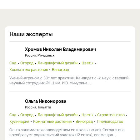
Наши эксперты
Хромов Николай Владимирович
Россия, Мичуринск
Сад
Огород
Ландшафтный дизайн
Цветы
Комнатные растения
Виноград
Ученый-агроном с 30+ лет практики. Кандидат с.-х. наук, старший
научный сотрудник ФНЦ им. И.В. Мичурина, ...
Ольга Никонорова
Россия, Тольятти
Сад
Огород
Ландшафтный дизайн
Цветы
Строительство
Кулинария
Комнатные растения
Виноград
Пчеловодство
Ольга занимается садоводством со школьных лет. Сегодня она
преобразует родительский участок (12 соток), совмещая ...