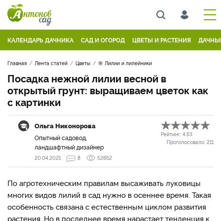
КАЛЕНДАРЬ ДАЧНИКА
САД И ОГОРОД
ЦВЕТЫ И РАСТЕНИЯ
ДАЧНЫ
Главная
Лента статей
Цветы
🌸 Лилии и лилейники
Посадка нежной лилии весной в
открытый грунт: выращиваем цветок как
с картинки
Ольга Никонорова
Рейтинг:
4.63
Опытный садовод,
Проголосовало:
211
ландшафтный дизайнер
20.04.2021
8
52862
По агротехническим правилам высаживать луковицы
многих видов лилий в сад нужно в осеннее время. Такая
особенность связана с естественным циклом развития
растения. Но в последнее время нарастает тенденция к