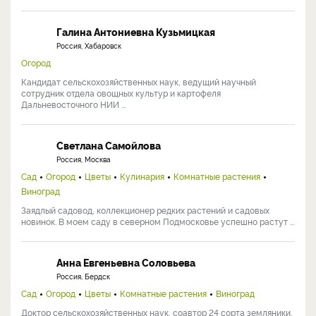
Галина Антониевна Кузьмицкая
Россия, Хабаровск
Огород
Кандидат сельскохозяйственных наук, ведущий научный
сотрудник отдела овощных культур и картофеля
Дальневосточного НИИ ...
Светлана Самойлова
Россия, Москва
Сад
Огород
Цветы
Кулинария
Комнатные растения
Виноград
Заядлый садовод, коллекционер редких растений и садовых
новинок. В моем саду в северном Подмосковье успешно растут ...
Анна Евгеньевна Соловьева
Россия, Бердск
Сад
Огород
Цветы
Комнатные растения
Виноград
Доктор сельскохозяйственных наук, соавтор 24 сорта земляники,