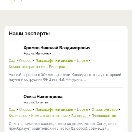
Наши эксперты
Хромов Николай Владимирович
Россия, Мичуринск
Сад
Огород
Ландшафтный дизайн
Цветы
Комнатные растения
Виноград
Ученый-агроном с 30+ лет практики. Кандидат с.-х. наук, старший
научный сотрудник ФНЦ им. И.В. Мичурина, ...
Ольга Никонорова
Россия, Тольятти
Сад
Огород
Ландшафтный дизайн
Цветы
Строительство
Кулинария
Комнатные растения
Виноград
Пчеловодство
Ольга занимается садоводством со школьных лет. Сегодня она
преобразует родительский участок (12 соток), совмещая ...