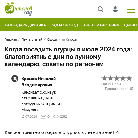
КАЛЕНДАРЬ ДАЧНИКА
САД И ОГОРОД
ЦВЕТЫ И РАСТЕНИЯ
ДАЧНЫ
Главная
Лента статей
Овощи
🥒 Огурцы
Когда посадить огурцы в июле 2024 года:
благоприятные дни по лунному
календарю, советы по регионам
Хромов Николай
Владимирович
Рейтинг:
4.68
Проголосовало:
87
Кандидат с.-х. наук,
старший научный
сотрудник ФНЦ им. И.В.
Мичурина
15.07.2024
0
21824
Как же приятно отведать огурчик в летний зной! И