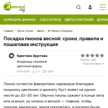
КАЛЕНДАРЬ ДАЧНИКА
САД И ОГОРОД
ЦВЕТЫ И РАСТЕНИЯ
ДАЧНЫ
Главная
Лента статей
Цветы
🌺 Пионы и георгины
Посадка пионов весной: сроки, правила и
пошаговая инструкция
Кристина Хрустова
Рейтинг:
4.88
Владелица семейной
Проголосовало:
8
цветочной фермы
07.04.2026
0
2224
Пионы остаются фаворитами садоводов благодаря
пышному цветению и аромату. Куст живет на одном
месте до 20–30 лет. Обычно пионы сажают в конце лета
или осенью, но можно и весной — главное, чтобы
прошли заморозки, земля прогрелась, а посадки были