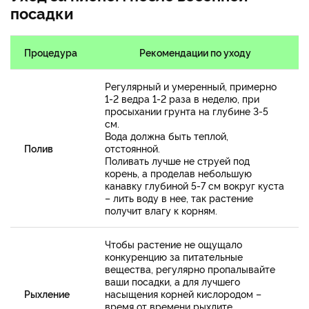
посадки
Процедура
Рекомендации по уходу
Регулярный и умеренный, примерно
1-2 ведра 1-2 раза в неделю, при
просыхании грунта на глубине 3-5
см.
Вода должна быть теплой,
Полив
отстоянной.
Поливать лучше не струей под
корень, а проделав небольшую
канавку глубиной 5-7 см вокруг куста
– лить воду в нее, так растение
получит влагу к корням.
Чтобы растение не ощущало
конкуренцию за питательные
вещества, регулярно пропалывайте
ваши посадки, а для лучшего
Рыхление
насыщения корней кислородом –
время от времени рыхлите