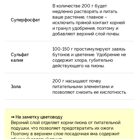
В количестве 200 г будет
медленно растворять и питать
ваше растение, главное –
Суперфосфат
исключить прямой контакт корней
и гранул удобрения, поэтому и
добавляют верхний слой почвы.
100-150 г простимулируют завязь
Сульфат
бутонов и цветение. Удобрение не
калия
содержит хлора, губительно
действующего на пионы.
200 г насыщают почву
Зола
питательными элементами и
позволяют снизить ее кислотность.
⇒ На заметку цветоводу
Верхний слой отделяет корни пиона от питательной
подушки, что позволяет предотвратить их ожоги.
Поэтому в верхнем слое посадочная яма содержит
обычный садовый грунт.