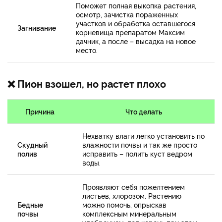
Поможет полная выкопка растения,
осмотр, зачистка пораженных
участков и обработка оставшегося
Загнивание
корневища препаратом Максим
дачник, а после – высадка на новое
место.
❌ Пион взошел, но растет плохо
Причина
Что делать
Нехватку влаги легко установить по
Скудный
влажности почвы и так же просто
полив
исправить – полить куст ведром
воды.
Проявляют себя пожелтением
листьев, хлорозом. Растению
Бедные
можно помочь, опрыскав
почвы
комплексным минеральным