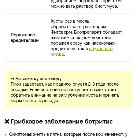
удобрением, под корень при этом
можно дать раствор биогумуса.
Кусты раз в месяц
обрабатывают раствором
Фитоверм. Биопрепарат обладает
Поражение
широким спектром действия,
вредителями
поражая сразу как насекомых-
вредителей, так и
паутинного
клеща
.
⇒ На заметку цветоводу
Пион зацветает, как правило, спустя 2-3 года после
посадки. Если цветение не наступает позже, стоит
обратить внимание на заглубление куста и принять
меры по его пересадке.
❌ Грибковое заболевание ботритис
Симптомы
: желтые пятна, которые после коричневеют, у