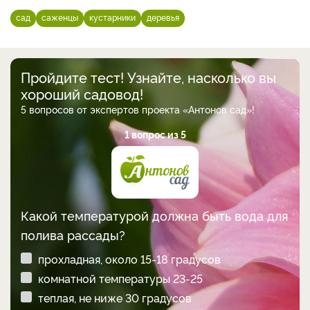
сад
саженцы
кустарники
деревья
Пройдите тест! Узнайте, насколько вы
хороший садовод!
5 вопросов от экспертов проекта «Антонов сад»!
1 вопрос из 5
Какой температурой должна быть вода для
полива рассады?
прохладная, около 15-18 градусов
комнатной температуры 23-25
теплая, не ниже 30 градусов