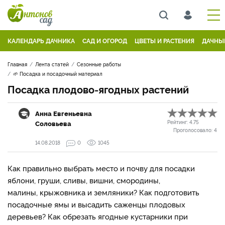
КАЛЕНДАРЬ ДАЧНИКА
САД И ОГОРОД
ЦВЕТЫ И РАСТЕНИЯ
ДАЧНЫ
Главная
Лента статей
Сезонные работы
🌱 Посадка и посадочный материал
Посадка плодово-ягодных растений
Анна Евгеньевна
Соловьева
Рейтинг:
4.75
Проголосовало:
4
14.08.2018
0
1045
Как правильно выбрать место и почву для посадки
яблони, груши, сливы, вишни, смородины,
малины, крыжовника и земляники? Как подготовить
посадочные ямы и высадить саженцы плодовых
деревьев? Как обрезать ягодные кустарники при