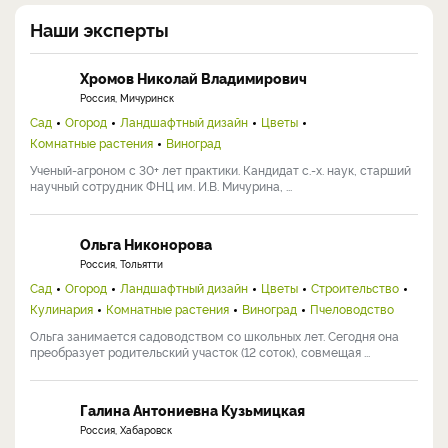
Наши эксперты
Хромов Николай Владимирович
Россия, Мичуринск
Сад
Огород
Ландшафтный дизайн
Цветы
Комнатные растения
Виноград
Ученый-агроном с 30+ лет практики. Кандидат с.-х. наук, старший
научный сотрудник ФНЦ им. И.В. Мичурина, ...
Ольга Никонорова
Россия, Тольятти
Сад
Огород
Ландшафтный дизайн
Цветы
Строительство
Кулинария
Комнатные растения
Виноград
Пчеловодство
Ольга занимается садоводством со школьных лет. Сегодня она
преобразует родительский участок (12 соток), совмещая ...
Галина Антониевна Кузьмицкая
Россия, Хабаровск