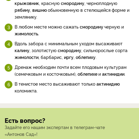
крыжовник
, красную
смородину
, черноплодную
рябину
,
вишню
обыкновенную в стелющейся форме и
землянику.
В любом месте можно сажать
смородину
черную и
жимолость
.
Вдоль забора с минимальным уходом высаживают
калину
, золотистую
смородину
, сильнорослые сорта
жимолости
, барбарис,
иргу
,
облепиху
.
Дренаж необходим почти всем плодовым культурам
(семечковым и косточковым),
облепихе
и
актинидии
.
В тенистое место высаживают только
актинидию
коломикта.
Есть вопрос?
Задайте его нашим экспертам в телеграм-чате
«Антонов Сад»!