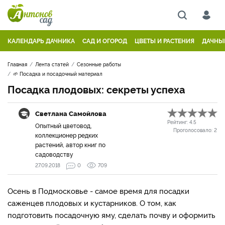
КАЛЕНДАРЬ ДАЧНИКА
САД И ОГОРОД
ЦВЕТЫ И РАСТЕНИЯ
ДАЧНЫ
Главная
Лента статей
Сезонные работы
🌱 Посадка и посадочный материал
Посадка плодовых: секреты успеха
Светлана Самойлова
Рейтинг:
4.5
Опытный цветовод,
Проголосовало:
2
коллекционер редких
растений, автор книг по
садоводству
27.09.2018
0
709
Осень в Подмосковье - самое время для посадки
саженцев плодовых и кустарников. О том, как
подготовить посадочную яму, сделать почву и оформить