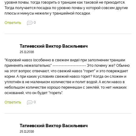
уровня почвы, тогда говорить о траншее как таковой не приходится.
Тогда получается посадка по уровню почвы у которой совсем другие
плюсы и минусы нежели у траншейной посадки.
Ответить
0
Татиевский Виктор Васильевич
25.11.2016
"Коровий навоз (особенно в свежем виде) при заполнении траншеи
применять нежелательно." ---------------------- Это почему же? Обычно
на этот вопрос отвечают, что свежий навоз "горит" и это повреждает
корни. А при каких условиях свежий навоз горит? Когда он сложен и
уплотнён в не маленьком количестве и полит водой. А если навоз в
небольшом количестве хорошо перемешан с землёй, то нет никаких
оснований, что он будет "гореть".
Ответить
0
Татиевский Виктор Васильевич
25.11.2016