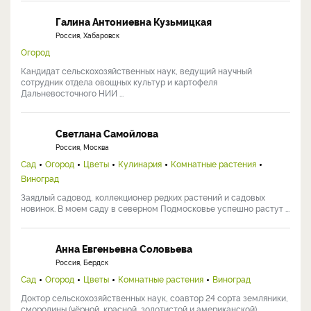
Галина Антониевна Кузьмицкая
Россия, Хабаровск
Огород
Кандидат сельскохозяйственных наук, ведущий научный
сотрудник отдела овощных культур и картофеля
Дальневосточного НИИ ...
Светлана Самойлова
Россия, Москва
Сад
Огород
Цветы
Кулинария
Комнатные растения
Виноград
Заядлый садовод, коллекционер редких растений и садовых
новинок. В моем саду в северном Подмосковье успешно растут ...
Анна Евгеньевна Соловьева
Россия, Бердск
Сад
Огород
Цветы
Комнатные растения
Виноград
Доктор сельскохозяйственных наук, соавтор 24 сорта земляники,
смородины (чёрной, красной, золотистой и американской), ...