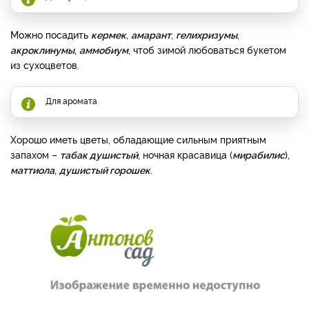
Можно посадить
кермек
,
амарант
,
гелихризумы
,
акроклинумы
,
аммобиум
, чтоб зимой любоваться букетом
из сухоцветов.
Для аромата
Хорошо иметь цветы, обладающие сильным приятным
запахом –
табак душистый
, ночная красавица (
мирабилис
),
маттиола
,
душистый горошек
.