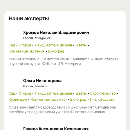
Наши эксперты
Хромов Николай Владимирович
Россия, Мичуринск
Сад
Огород
Ландшафтный дизайн
Цветы
Комнатные растения
Виноград
Ученый-агроном с 30+ лет практики. Кандидат с.-х. наук, старший
научный сотрудник ФНЦ им. И.В. Мичурина, ...
Ольга Никонорова
Россия, Тольятти
Сад
Огород
Ландшафтный дизайн
Цветы
Строительство
Кулинария
Комнатные растения
Виноград
Пчеловодство
Ольга занимается садоводством со школьных лет. Сегодня она
преобразует родительский участок (12 соток), совмещая ...
Галина Антониевна Кузьмицкая