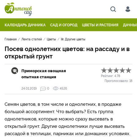
КАЛЕНДАРЬ ДАЧНИКА
САД И ОГОРОД
ЦВЕТЫ И РАСТЕНИЯ
ДАЧНЫ
Главная
Лента статей
Цветы
🌺 Другие цветы
Посев однолетних цветов: на рассаду и в
открытый грунт
Приморская овощная
опытная станция
Рейтинг:
4.78
Проголосовало:
18
24.01.2019
0
4526
Семян цветов, в том числе и однолетних, в продаже
большой ассортимент. Что выбрать? Есть группа
однолетников, которые можно сразу высевать в
открытый грунт. Другие однолетники лучше высевать
рассадой в теплицах, парниках или домашних условиях.