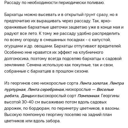
Рассаду по необходимости периодически поливаю.
Бархатцы можно высевать и в открытый грунт сразу, но я
предпочитаю их выращивать через рассаду. Так, ярко-
оранжевые бархатные цветочки зацветаю уже в конце мая и
радуют все лето. К тому же рассаду удобно распределить
по всему огороду в смешанных посадках - с капустой,
огурцами и др. овощами. Бархатцы отпугивают вредителей.
Особенно мне нравится их эффект на клубничного
долгоносика, поэтому всегда подселяю бархатцы к садовой
землянике. Семена использую как покупные, так и свои,
собранные с бархатцев в прошлом сезоне.
Из георгинов сею низкорослые сорта
Лента золотая
,
Лентра
пурпурная
,
Лента серебряная,
низкорослые —
Веселые
ребята, Денди
и
высокорослый сорт
Помпонная
. Георгины
высотой 30-40 см высаживаю потом вдоль садовых
дорожек, по бордюрам, по периметру цветников, в вазоны.
Высокую помпонную георгину поселяю на задний план
цветников или вдоль забора.