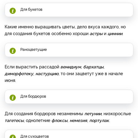
Для букетов
Какие именно выращивать цветы, дело вкуса каждого, но
для создания букетов особенно хороши
астры
и
циннии
.
Раноцветущие
Если вырастить рассадой
венидиум
,
бархатцы
,
диморфотеку
,
настурцию
, то они зацветут уже в начале
июня.
Для бордюров
Для создания бордюров незаменимы
петунии
, низкорослые
тагетесы
, однолетние
флоксы
,
немезия
,
портулак
.
Для сухоцветов