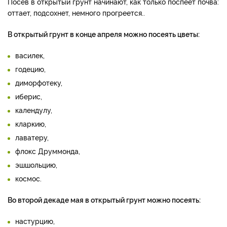
Посев в открытый грунт начинают, как только поспеет почва:
оттает, подсохнет, немного прогреется..
В открытый грунт в конце апреля можно посеять цветы:
василек,
годецию,
диморфотеку,
иберис,
календулу,
кларкию,
лаватеру,
флокс Друммонда,
эшшольцию,
космос.
Во второй декаде мая в открытый грунт можно посеять:
настурцию,