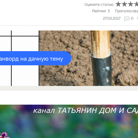
Оцените статью:
Рейтинг:
5
Проголосов
27.03.2017
0
канворд на дачную тему