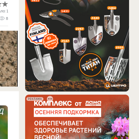
ало:
1
8
РЕКЛАМА