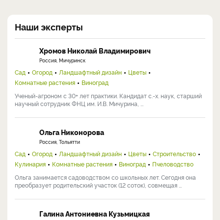
Наши эксперты
Хромов Николай Владимирович
Россия, Мичуринск
Сад
Огород
Ландшафтный дизайн
Цветы
Комнатные растения
Виноград
Ученый-агроном с 30+ лет практики. Кандидат с.-х. наук, старший
научный сотрудник ФНЦ им. И.В. Мичурина, ...
Ольга Никонорова
Россия, Тольятти
Сад
Огород
Ландшафтный дизайн
Цветы
Строительство
Кулинария
Комнатные растения
Виноград
Пчеловодство
Ольга занимается садоводством со школьных лет. Сегодня она
преобразует родительский участок (12 соток), совмещая ...
Галина Антониевна Кузьмицкая