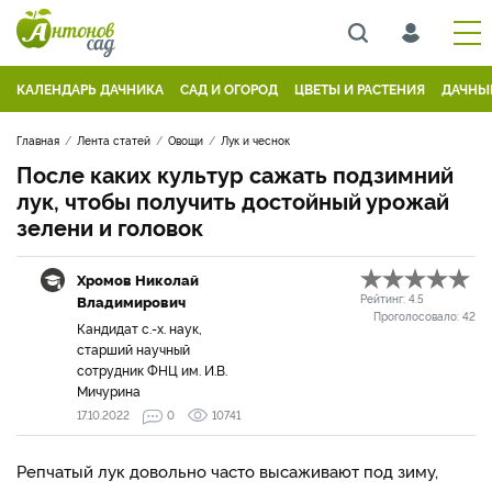
КАЛЕНДАРЬ ДАЧНИКА
САД И ОГОРОД
ЦВЕТЫ И РАСТЕНИЯ
ДАЧНЫ
Главная
Лента статей
Овощи
Лук и чеснок
После каких культур сажать подзимний
лук, чтобы получить достойный урожай
зелени и головок
Хромов Николай
Владимирович
Рейтинг:
4.5
Проголосовало:
42
Кандидат с.-х. наук,
старший научный
сотрудник ФНЦ им. И.В.
Мичурина
17.10.2022
0
10741
Репчатый лук довольно часто высаживают под зиму,