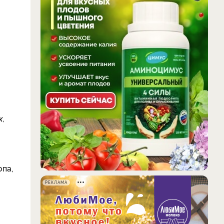
к
,
опа,
РЕКЛАМА