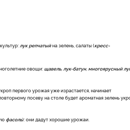
культур:
лук репчатый
на зелень, салаты (
кресс-
многолетние овощи:
щавель
,
лук-батун
,
многоярусный лу
 укроп первого урожая уже израстается, начинает
 повторному посеву на столе будет ароматная зелень укр
вую
фасоль
): они дадут хорошие урожаи.