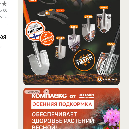
о:
60
15156
рая
,
РЕКЛАМА