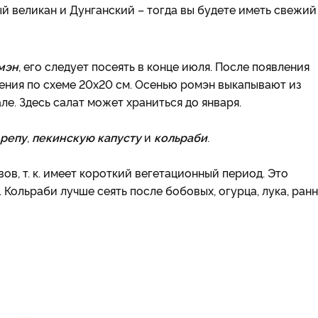
й великан и Дунганский – тогда вы будете иметь свежий
мэн
, его следует посеять в конце июля. После появления
ения по схеме 20x20 см. Осенью ромэн выкапывают из
ле. Здесь салат может храниться до января.
репу
,
пекинскую капусту
и
кольраби
.
ов, т. к. имеет короткий вегетационный период. Это
. Кольраби лучше сеять после бобовых, огурца, лука, ран