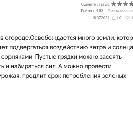
Оцените статью:
Рейтинг:
4.82
Проголосовал
18.07.2021
0
в огороде.Освобождается много земли, кото
дет подвергаться воздействию ветра и солнца
 сорняками. Пустые грядки можно засеять
ть и набираться сил. А можно провести
 урожая, продлит срок потребления зеленых