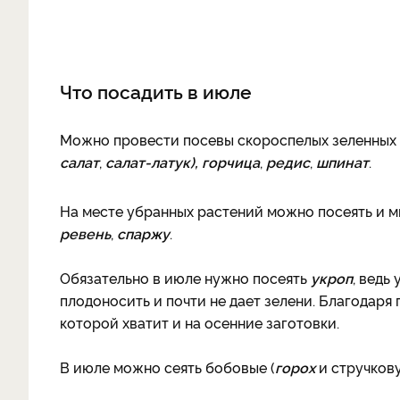
Что посадить в июле
Можно провести посевы скороспелых зеленных 
салат
,
салат-латук),
горчица
,
редис
,
шпинат
.
На месте убранных растений можно посеять и 
ревень
,
спаржу
.
Обязательно в июле нужно посеять
укроп
, ведь
плодоносить и почти не дает зелени. Благодаря
которой хватит и на осенние заготовки.
В июле можно сеять бобовые (
горох
и стручко