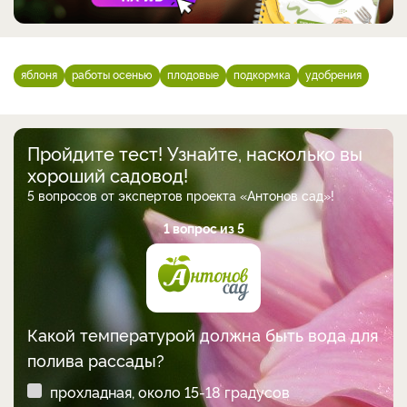
яблоня
работы осенью
плодовые
подкормка
удобрения
Пройдите тест! Узнайте, насколько вы
хороший садовод!
5 вопросов от экспертов проекта «Антонов сад»!
1 вопрос из 5
Какой температурой должна быть вода для
полива рассады?
прохладная, около 15-18 градусов