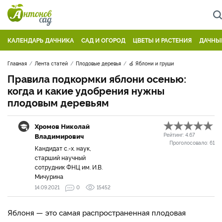
КАЛЕНДАРЬ ДАЧНИКА
САД И ОГОРОД
ЦВЕТЫ И РАСТЕНИЯ
ДАЧНЫ
Главная
Лента статей
Плодовые деревья
🍏 Яблони и груши
Правила подкормки яблони осенью:
когда и какие удобрения нужны
плодовым деревьям
Хромов Николай
Владимирович
Рейтинг:
4.67
Проголосовало:
61
Кандидат с.-х. наук,
старший научный
сотрудник ФНЦ им. И.В.
Мичурина
14.09.2021
0
15452
Яблоня — это самая распространенная плодовая