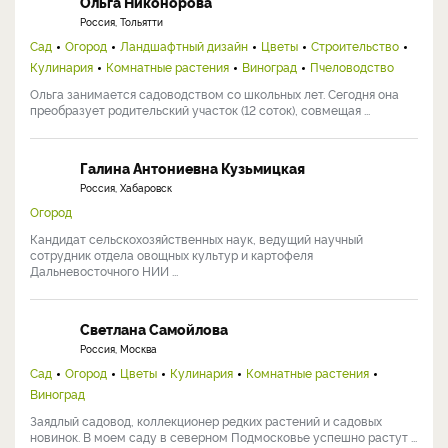
Ольга Никонорова
Россия, Тольятти
Сад
Огород
Ландшафтный дизайн
Цветы
Строительство
Кулинария
Комнатные растения
Виноград
Пчеловодство
Ольга занимается садоводством со школьных лет. Сегодня она
преобразует родительский участок (12 соток), совмещая ...
Галина Антониевна Кузьмицкая
Россия, Хабаровск
Огород
Кандидат сельскохозяйственных наук, ведущий научный
сотрудник отдела овощных культур и картофеля
Дальневосточного НИИ ...
Светлана Самойлова
Россия, Москва
Сад
Огород
Цветы
Кулинария
Комнатные растения
Виноград
Заядлый садовод, коллекционер редких растений и садовых
новинок. В моем саду в северном Подмосковье успешно растут ...