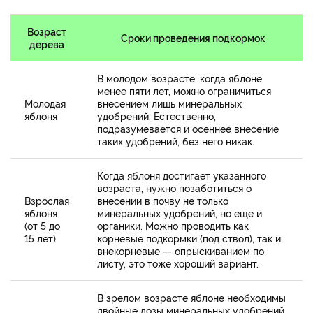
Возраст
Сроки проведения подкормок
дерева
В молодом возрасте, когда яблоне
менее пяти лет, можно ограничиться
Молодая
внесением лишь минеральных
яблоня
удобрений. Естественно,
подразумевается и осеннее внесение
таких удобрений, без него никак.
Когда яблоня достигает указанного
возраста, нужно позаботиться о
Взрослая
внесении в почву не только
яблоня
минеральных удобрений, но еще и
(от 5 до
органики. Можно проводить как
15 лет)
корневые подкормки (под ствол), так и
внекорневые — опрыскиванием по
листу, это тоже хороший вариант.
В зрелом возрасте яблоне необходимы
двойные дозы минеральных удобрений,