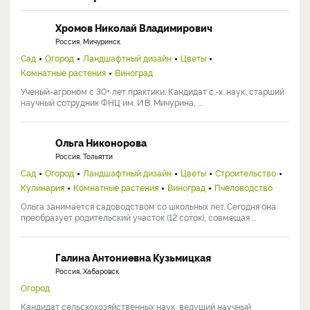
Хромов Николай Владимирович
Россия, Мичуринск
Сад
Огород
Ландшафтный дизайн
Цветы
Комнатные растения
Виноград
Ученый-агроном с 30+ лет практики. Кандидат с.-х. наук, старший
научный сотрудник ФНЦ им. И.В. Мичурина, ...
Ольга Никонорова
Россия, Тольятти
Сад
Огород
Ландшафтный дизайн
Цветы
Строительство
Кулинария
Комнатные растения
Виноград
Пчеловодство
Ольга занимается садоводством со школьных лет. Сегодня она
преобразует родительский участок (12 соток), совмещая ...
Галина Антониевна Кузьмицкая
Россия, Хабаровск
Огород
Кандидат сельскохозяйственных наук, ведущий научный