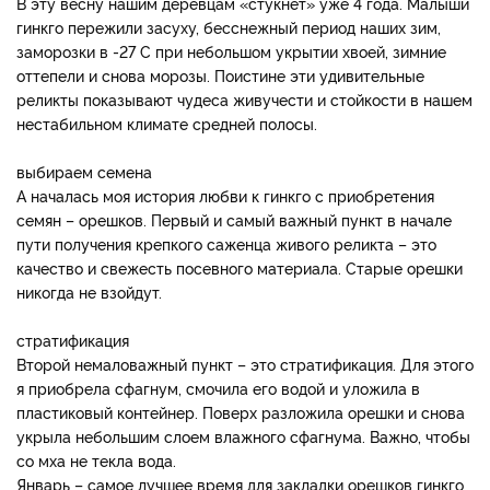
В эту весну нашим деревцам «стукнет» уже 4 года. Малыши
гинкго пережили засуху, бесснежный период наших зим,
заморозки в -27 С при небольшом укрытии хвоей, зимние
оттепели и снова морозы. Поистине эти удивительные
реликты показывают чудеса живучести и стойкости в нашем
нестабильном климате средней полосы.
выбираем семена
А началась моя история любви к гинкго с приобретения
семян – орешков. Первый и самый важный пункт в начале
пути получения крепкого саженца живого реликта – это
качество и свежесть посевного материала. Старые орешки
никогда не взойдут.
стратификация
Второй немаловажный пункт – это стратификация. Для этого
я приобрела сфагнум, смочила его водой и уложила в
пластиковый контейнер. Поверх разложила орешки и снова
укрыла небольшим слоем влажного сфагнума. Важно, чтобы
со мха не текла вода.
Январь – самое лучшее время для закладки орешков гинкго