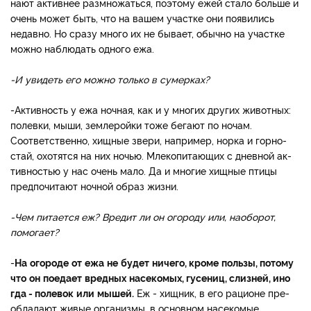
нают активнее размножаться, поэтому ежей стало больше и
очень может быть, что на ва­шем участке они появились
недавно. Но сразу много их не бывает, обычно на участ­ке
можно наблюдать одного ежа.
-
И
увидеть
его
можно
только
в
сумерках
?
-Активность у ежа ночная, как и у многих других живот­ных:
полевки, мыши, земле­ройки тоже бегают по ночам.
Соответственно, хищные зве­ри, например, норка и горно­
стай, охотятся на них ночью. Млекопитающих с дневной ак­
тивностью у нас очень мало. Да и многие хищные птицы
предпочи­тают ночной образ жизни.
-
Чем
питается
еж
?
Вредит
ли
он
огороду
или
,
нао
борот
,
помогает
?
-
На
огороде
от
ежа
не
будет
ни
чего
,
кроме
поль
зы
,
потому
что
он
поедает
вредных
насекомых
,
гусе
ниц
,
слизней
,
ино
гда
-
полевок
или
мышей
.
Еж - хищник, в его рационе пре­
обладают живые организмы, в основном насекомые.