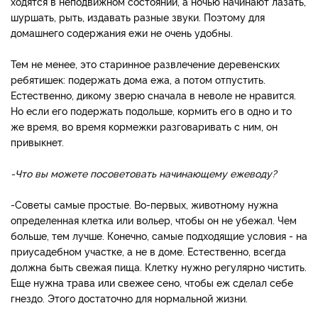
ходятся в неподвижном со­стоянии, а ночью начинают ла­зать,
шуршать, рыть, издавать разные звуки. Поэтому для
домашнего содержания ежи не очень удобны.
Тем не ме­нее, это старинное развлече­ние деревенских
ребятишек: подержать дома ежа, а потом отпустить.
Естественно, дико­му зверю сначала в неволе не нравится.
Но если его поде­ржать подольше, кормить его в одно и то
же время, во вре­мя кормежки разговаривать с ним, он
привыкнет.
-
Что
вы
можете
посовето
вать
начинающему
ежеводу
?
-Советы самые простые. Во-первых, животному нужна
определенная клетка или во­льер, чтобы он не убежал. Чем
больше, тем лучше. Конечно, самые подходящие условия - на
приусадебном участке, а не в доме. Естественно, всег­да
должна быть свежая пища. Клетку нужно регулярно чи­стить.
Еще нужна трава или свежее сено, чтобы еж сделал себе
гнездо. Этого достаточ­но для нормальной жизни.