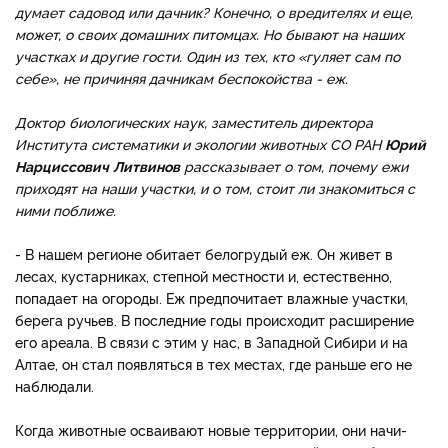
думает
садовод
или
дачник
?
Конечно
,
о
вреди
телях
и
еще
,
может
,
о
сво
их
домашних
питомцах
.
Но
бывают
на
наших
участках
и
другие
гости
.
Один
из
тех
,
кто
«
гуляет
сам
по
себе
»,
не
причиняя
дачникам
беспо
койства
-
еж
.
Доктор
био
логических
наук
,
замести
тель
директора
Института
систематики
и
экологии
жи
вотных
СО
РАН
Юрий
Нар
циссович
Литвинов
расска
зывает
о
том
,
почему
ежи
приходят
на
наши
участки
,
и
о
том
,
стоит
ли
знакомиться
с
ними
поближе
.
- В нашем регионе обитает белогрудый еж. Он жи­вет в
лесах, кустарниках, степной местности и, есте­ственно,
попадает на огоро­ды. Еж предпочитает влаж­ные участки,
берега ручьев. В последние годы происходит расширение
его ареала. В связи с этим у нас, в Запад­ной Сибири и на
Алтае, он стал появляться в тех местах, где раньше его не
наблюдали.
Когда животные осваивают новые территории, они начи­