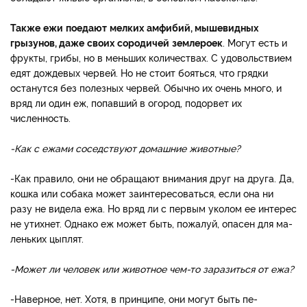
Также
ежи
поедают
мелких
амфи
бий
,
мышевидных
грызунов
,
даже
своих
сородичей
зем
лероек
. Могут есть и
фрукты, грибы, но в меньших количе­ствах. С удовольствием
едят дождевых червей. Но не стоит бояться, что грядки
останутся без полезных червей. Обычно их очень много, и
вряд ли один еж, попавший в огород, подо­рвет их
численность.
-
Как
с
ежами
соседствуют
домашние
животные
?
-Как правило, они не обра­щают внимания друг на друга. Да,
кошка или собака может заинтересоваться, если она ни
разу не видела ежа. Но вряд ли с первым уколом ее интерес
не утихнет. Однако еж может быть, пожалуй, опасен для ма­
леньких цыплят.
-
Может
ли
человек
или
жи
вотное
чем
-
то
заразиться
от
ежа
?
-Наверное, нет. Хотя, в принципе, они могут быть пе­