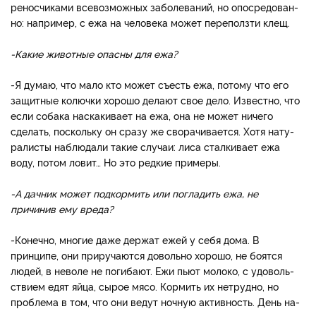
реносчиками всевозможных заболеваний, но опосредован­
но: например, с ежа на челове­ка может переползти клещ.
-
Какие
животные
опасны
для
ежа
?
-Я думаю, что мало кто может съесть ежа, потому что его
защитные колючки хорошо делают свое дело. Известно, что
если собака наскакивает на ежа, она не может ничего
сделать, поскольку он сразу же сворачивается. Хотя нату­
ралисты наблюдали такие слу­чаи: лиса сталкивает ежа
воду, потом ловит… Но это редкие примеры.
-
А
дачник
может
подкор
мить
или
погладить
ежа
,
не
причинив
ему
вреда
?
-Конечно, многие даже держат ежей у себя дома. В
принципе, они приручаются довольно хорошо, не боятся
людей, в неволе не погибают. Ежи пьют молоко, с удоволь­
ствием едят яйца, сырое мя­со. Кормить их нетрудно, но
проблема в том, что они ведут ночную активность. День на­