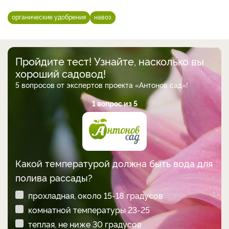
органические удобрения
навоз
Пройдите тест! Узнайте, насколько вы
хороший садовод!
5 вопросов от экспертов проекта «Антонов сад»!
1 вопрос из 5
Какой температурой должна быть вода для
полива рассады?
прохладная, около 15-18 градусов
комнатной температуры 23-25
теплая, не ниже 30 градусов