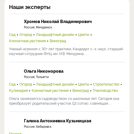
Наши эксперты
Хромов Николай Владимирович
Россия, Мичуринск
Сад
Огород
Ландшафтный дизайн
Цветы
Комнатные растения
Виноград
Ученый-агроном с 30+ лет практики. Кандидат с.-х. наук, старший
научный сотрудник ФНЦ им. И.В. Мичурина, ...
Ольга Никонорова
Россия, Тольятти
Сад
Огород
Ландшафтный дизайн
Цветы
Строительство
Кулинария
Комнатные растения
Виноград
Пчеловодство
Ольга занимается садоводством со школьных лет. Сегодня она
преобразует родительский участок (12 соток), совмещая ...
Галина Антониевна Кузьмицкая
Россия, Хабаровск
Огород