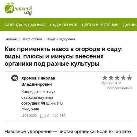
КАЛЕНДАРЬ ДАЧНИКА
САД И ОГОРОД
ЦВЕТЫ И РАСТЕНИЯ
ДАЧНЫ
Главная
Лента статей
Почва и удобрения
Как применять навоз в огороде и саду:
виды, плюсы и минусы внесения
органики под разные культуры
Хромов Николай
Владимирович
Рейтинг:
4.67
Проголосовало:
3
Кандидат с.-х. наук,
старший научный
сотрудник ФНЦ им. И.В.
Мичурина
11.03.2022
0
980
Навозное удобрение — чистая органика! Если вы хотите