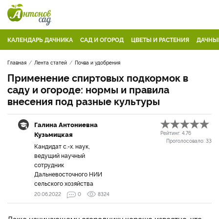
КАЛЕНДАРЬ ДАЧНИКА
САД И ОГОРОД
ЦВЕТЫ И РАСТЕНИЯ
ДАЧНЫ
Главная
Лента статей
Почва и удобрения
Применение спиртовых подкормок в
саду и огороде: нормы и правила
внесения под разные культуры
Галина Антониевна
Кузьмицкая
Рейтинг:
4.76
Проголосовало:
33
Кандидат с.-х. наук,
ведущий научный
сотрудник
Дальневосточного НИИ
сельского хозяйства
20.06.2022
0
8324
Даже начинающему огороднику хорошо известно, что