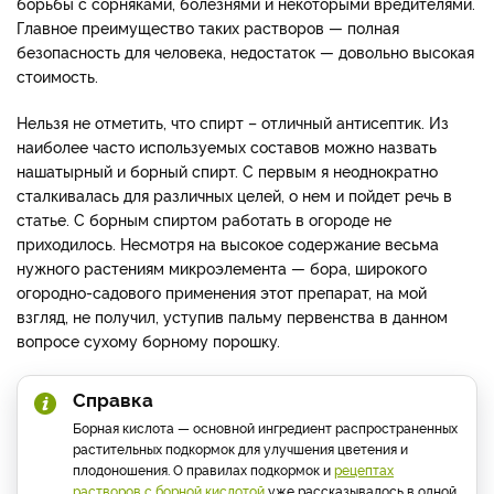
борьбы с сорняками, болезнями и некоторыми вредителями.
Главное преимущество таких растворов — полная
безопасность для человека, недостаток — довольно высокая
стоимость.
Нельзя не отметить, что спирт – отличный антисептик. Из
наиболее часто используемых составов можно назвать
нашатырный и борный спирт. С первым я неоднократно
сталкивалась для различных целей, о нем и пойдет речь в
статье. С борным спиртом работать в огороде не
приходилось. Несмотря на высокое содержание весьма
нужного растениям микроэлемента — бора, широкого
огородно-садового применения этот препарат, на мой
взгляд, не получил, уступив пальму первенства в данном
вопросе сухому борному порошку.
Справка
Борная кислота — основной ингредиент распространенных
растительных подкормок для улучшения цветения и
плодоношения. О правилах подкормок и
рецептах
растворов с борной кислотой
уже рассказывалось в одной