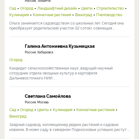
Россия, Тольятти
Сад
Огород
Ландшафтный дизайн
Цветы
Строительство
Кулинария
Комнатные растения
Виноград
Пчеловодство
Ольга занимается садоводством со школьных лет. Сегодня она
преобразует родительский участок (12 соток), совмещая ...
Галина Антониевна Кузьмицкая
Россия, Хабаровск
Огород
Кандидат сельскохозяйственных наук, ведущий научный
сотрудник отдела овощных культур и картофеля
Дальневосточного НИИ ...
Светлана Самойлова
Россия, Москва
Сад
Огород
Цветы
Кулинария
Комнатные растения
Виноград
Заядлый садовод, коллекционер редких растений и садовых
новинок. В моем саду в северном Подмосковье успешно растут ...