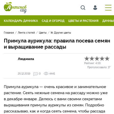
КАЛЕНДАРЬ ДАЧНИКА
САД И ОГОРОД
ЦВЕТЫ И РАСТЕНИЯ
ДАЧНЫ
Главная
Лента статей
Цветы
🌺 Другие цветы
Примула аурикула: правила посева семян
и выращивание рассады
Людмила
Рейтинг:
4.59
Проголосовало:
17
25.12.2019
0
4441
Примула аурикула — очень красивое и занимательное
растение. Сеять нежные семена на рассаду можно уже
в декабре-январе. Делюсь с вами своими секретами
выращивания примулы аурикулы из семян. Подробно
рассказываю, как и когда сеять семена, чтобы рассада