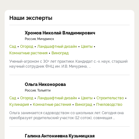
Наши эксперты
Хромов Николай Владимирович
Россия, Мичуринск
Сад
Огород
Ландшафтный дизайн
Цветы
Комнатные растения
Виноград
Ученый-агроном с 30+ лет практики. Кандидат с.-х. наук, старший
научный сотрудник ФНЦ им. И.В. Мичурина, ...
Ольга Никонорова
Россия, Тольятти
Сад
Огород
Ландшафтный дизайн
Цветы
Строительство
Кулинария
Комнатные растения
Виноград
Пчеловодство
Ольга занимается садоводством со школьных лет. Сегодня она
преобразует родительский участок (12 соток), совмещая ...
Галина Антониевна Кузьмицкая