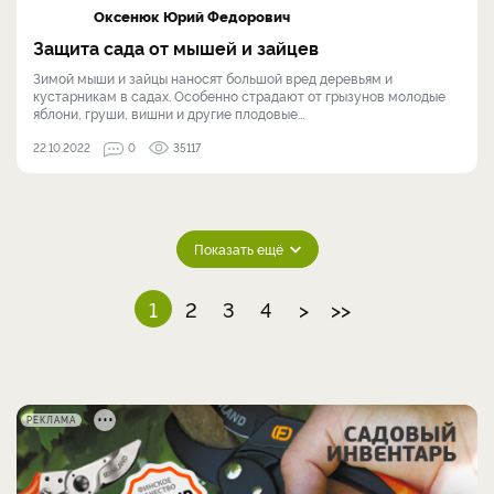
Оксенюк Юрий Федорович
Защита сада от мышей и зайцев
Зимой мыши и зайцы наносят большой вред деревьям и
кустарникам в садах. Особенно страдают от грызунов молодые
яблони, груши, вишни и другие плодовые...
22.10.2022
0
35117
Показать ещё
1
2
3
4
>
>>
РЕКЛАМА