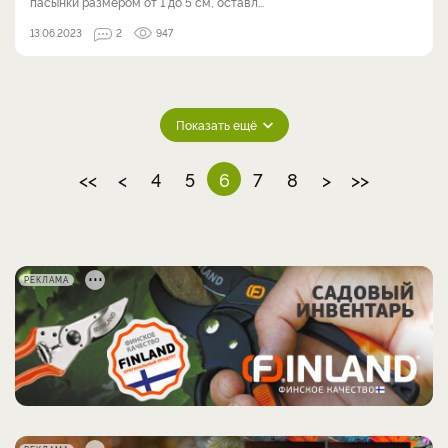
пасынки размером от 1 до 5 см, оставл...
13.06.2023
2
947
Показать ещё
<<
<
4
5
6
7
8
>
>>
РЕКЛАМА