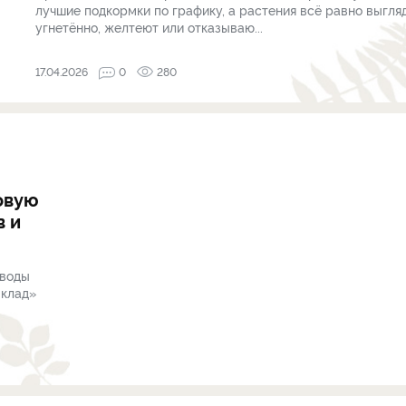
лучшие подкормки по графику, а растения всё равно выгля
угнетённо, желтеют или отказываю...
17.04.2026
0
280
довую
в и
 воды
 клад»