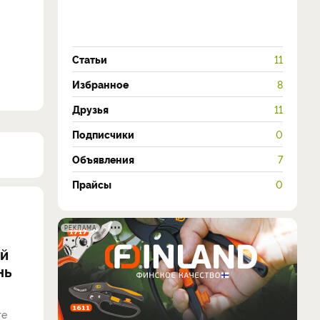
Статьи
11
Избранное
8
Друзья
11
Подписчики
0
Объявления
7
Прайсы
0
РЕКЛАМА
ий
нь
те