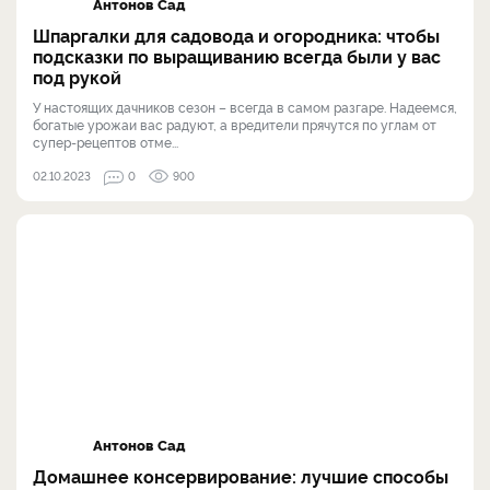
Антонов Сад
Шпаргалки для садовода и огородника: чтобы
подсказки по выращиванию всегда были у вас
под рукой
У настоящих дачников сезон – всегда в самом разгаре. Надеемся,
богатые урожаи вас радуют, а вредители прячутся по углам от
супер-рецептов отме...
02.10.2023
0
900
Антонов Сад
Домашнее консервирование: лучшие способы