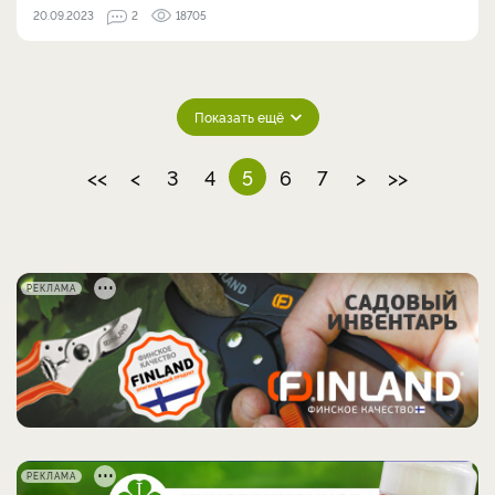
20.09.2023
2
18705
Показать ещё
<<
<
3
4
5
6
7
>
>>
РЕКЛАМА
РЕКЛАМА